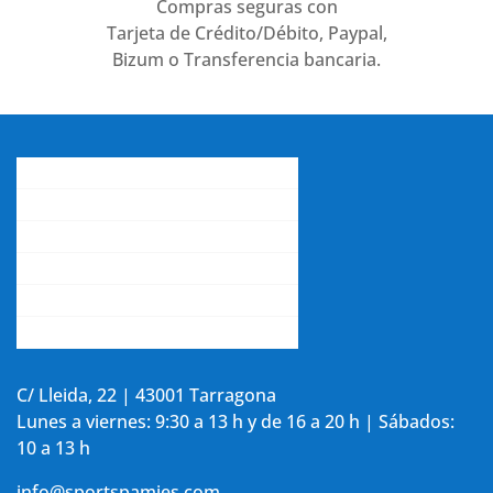
Compras seguras con
Tarjeta de Crédito/Débito, Paypal,
Bizum o Transferencia bancaria.
Conócenos
Gastos de envío
Contacta con nosotros
La opinión de nuestros clientes
Aviso legal y política de privacidad
Accede a tu cuenta
C/ Lleida, 22 | 43001 Tarragona
Lunes a viernes: 9:30 a 13 h y de 16 a 20 h | Sábados:
10 a 13 h
info@sportspamies.com