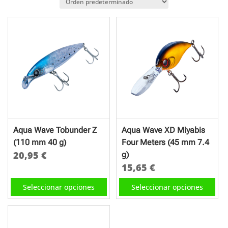
Aqua Wave Tobunder Z
Aqua Wave XD Miyabis
(110 mm 40 g)
Four Meters (45 mm 7.4
20,95
€
g)
15,65
€
Este
Este
producto
Seleccionar opciones
Seleccionar opciones
producto
tiene
tiene
múltiples
múltiples
variantes.