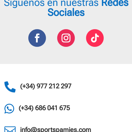
Síguenos en nuestras
Redes
se
Sociales
pueden
elegir
en
la
página
de
producto

(+34) 977 212 297

(+34) 686 041 675

info@sportspamies.com