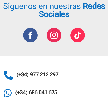
opciones
Síguenos en nuestras
Redes
se
Sociales
pueden
elegir
en
la
página
de
producto

(+34) 977 212 297

(+34) 686 041 675