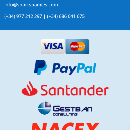
info@sportspamies.com
(+34) 977 212 297 | (+34) 686 041 675