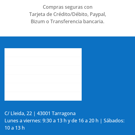
Compras seguras con
Tarjeta de Crédito/Débito, Paypal,
Bizum o Transferencia bancaria.
Conócenos
Gastos de envío
Contacta con nosotros
La opinión de nuestros clientes
Aviso legal y política de privacidad
Accede a tu cuenta
C/ Lleida, 22 | 43001 Tarragona
Lunes a viernes: 9:30 a 13 h y de 16 a 20 h | Sábados:
10 a 13 h