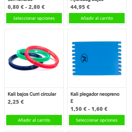
Rango
0,80
€
-
2,80
€
44,95
€
de
Este
Seleccionar opciones
Añadir al carrito
precios:
producto
desde
tiene
0,80 €
múltiples
hasta
variantes.
2,80 €
Las
opciones
se
pueden
elegir
en
Kali bajos Curri circular
Kali plegador neopreno
la
2,25
€
E
página
Rango
1,50
€
-
1,60
€
de
de
Este
Añadir al carrito
Seleccionar opciones
producto
precios:
producto
desde
tiene