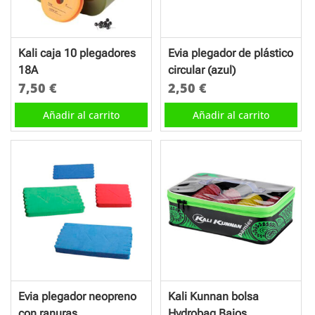
pueden
elegir
en
Kali caja 10 plegadores
Evia plegador de plástico
la
18A
circular (azul)
página
7,50
€
2,50
€
de
Añadir al carrito
Añadir al carrito
producto
Evia plegador neopreno
Kali Kunnan bolsa
con ranuras
Hydrobag Bajos