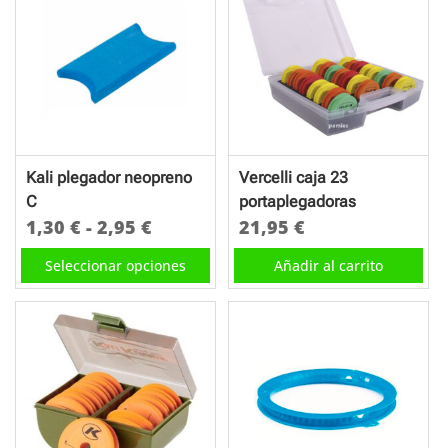
Kali plegador neopreno
Vercelli caja 23
C
portaplegadoras
Rango
1,30
€
-
2,95
€
21,95
€
de
Este
Seleccionar opciones
Añadir al carrito
precios:
producto
desde
tiene
1,30 €
múltiples
hasta
variantes.
2,95 €
Las
opciones
se