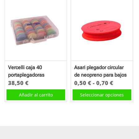
1,50 €
múltiples
hasta
variantes.
1,60 €
Las
opciones
se
pueden
elegir
en
Vercelli caja 40
Asari plegador circular
la
portaplegadoras
de neopreno para bajos
página
Rango
38,50
€
0,50
€
-
0,70
€
de
de
Este
Añadir al carrito
Seleccionar opciones
producto
precios:
producto
desde
tiene
0,50 €
múltiples
hasta
variantes.
0,70 €
Las