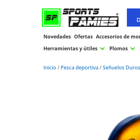
D
Novedades
Ofertas
Accesorios de mo
3
3
Herramientas y útiles
Plomos
Inicio
/
Pesca deportiva
/
Señuelos Duro