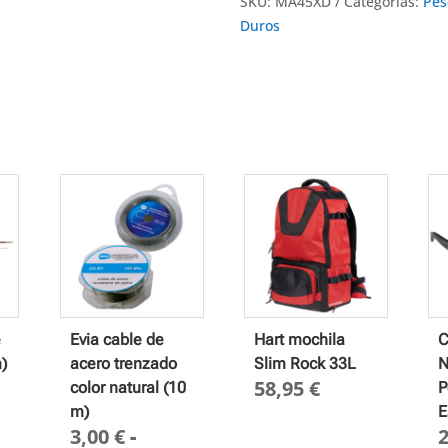
SKU:
MA45XD
Categorías:
Pes
Duros
e
Evia cable de
Hart mochila
C
)
acero trenzado
Slim Rock 33L
N
58,95
€
color natural (10
P
m)
E
3,00
€
-