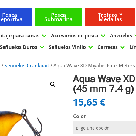
Pesca
Pesca
Trofeos Y
eportiva
Submarina
Medallas
3
3
ntaje para cañas
Accesorios de pesca
Anzuelos
3
3
3
Señuelos Duros
Señuelos Vinilo
Carretes
Lí
s
/
Señuelos Crankbait
/ Aqua Wave XD Miyabis Four Meters 
Aqua Wave XD 
(45 mm 7.4 g)
15,65
€
Color