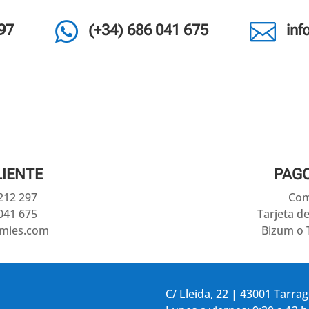


97
(+34) 686 041 675
in
LIENTE
PAG
 212 297
Com
041 675
Tarjeta d
amies.com
Bizum o 
C/ Lleida, 22 | 43001 Tarra