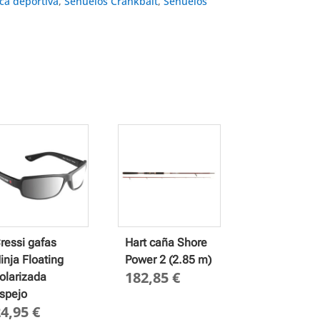
ca deportiva
,
Señuelos Crankbait
,
Señuelos
ressi gafas
Hart caña Shore
inja Floating
Power 2 (2.85 m)
182,85
€
olarizada
spejo
24,95
€