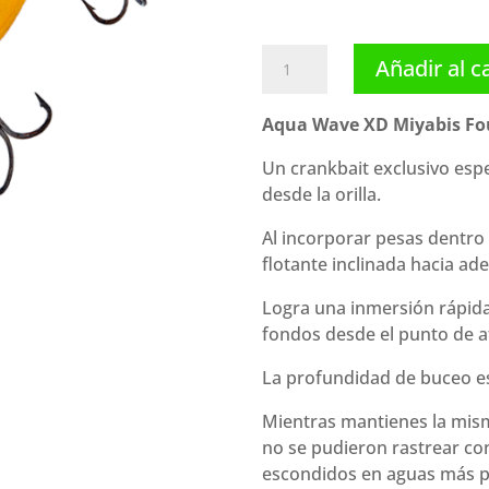
Aqua
Añadir al c
Wave
XD
Aqua Wave XD Miyabis Fou
Miyabis
Four
Un crankbait exclusivo espe
Meters
desde la orilla.
(45
Al incorporar pesas dentro 
mm
flotante inclinada hacia ade
7.4
g)
Logra una inmersión rápid
cantidad
fondos desde el punto de at
La profundidad de buceo e
Mientras mantienes la mism
no se pudieron rastrear con
escondidos en aguas más 