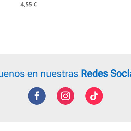
Rango
4,55
€
de
precios:
desde
3,00 €
hasta
4,55 €
uenos en nuestras
Redes Soci