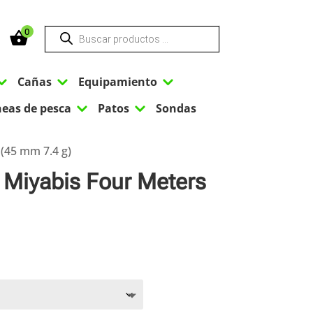
Búsqueda
0
de
productos
3
3
3
Cañas
Equipamiento
3
3
neas de pesca
Patos
Sondas
(45 mm 7.4 g)
Miyabis Four Meters