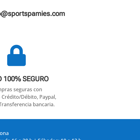
fo@sportspamies.com

O 100% SEGURO
pras seguras con
e Crédito/Débito, Paypal,
Transferencia bancaria.
gona