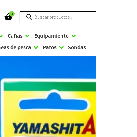
Búsqueda
0
de
productos
3
3
3
Cañas
Equipamiento
3
3
neas de pesca
Patos
Sondas