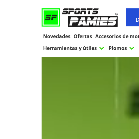
D
Novedades
Ofertas
Accesorios de mo
3
3
Herramientas y útiles
Plomos
R
d
v