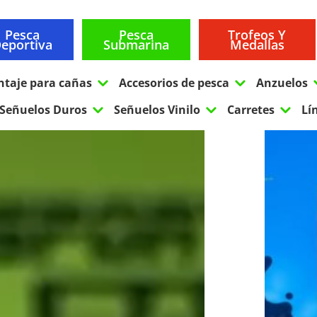
Pesca
Pesca
Trofeos Y
eportiva
Submarina
Medallas
3
3
ntaje para cañas
Accesorios de pesca
Anzuelos
3
3
3
Señuelos Duros
Señuelos Vinilo
Carretes
Lí
eproductor
e
ídeo