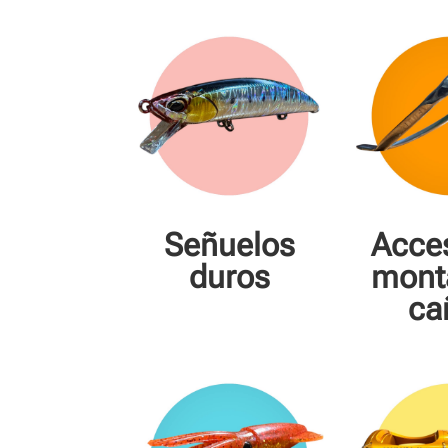
Señuelos
Acce
duros
mont
ca