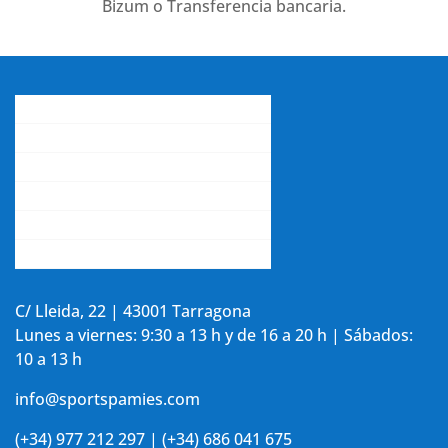
Bizum o Transferencia bancaria.
Conócenos
Gastos de envío
Contacta con nosotros
La opinión de nuestros clientes
Aviso legal y política de privacidad
Accede a tu cuenta
C/ Lleida, 22 | 43001 Tarragona
Lunes a viernes: 9:30 a 13 h y de 16 a 20 h | Sábados:
10 a 13 h
info@sportspamies.com
(+34) 977 212 297 | (+34) 686 041 675