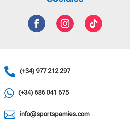

(+34) 977 212 297

(+34) 686 041 675

info@sportspamies.com