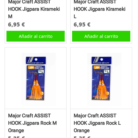
Major Craft ASSIST
Major Craft ASSIST
la
HOOK Jigpara Kirameki
HOOK Jigpara Kirameki
página
M
L
de
6,95
€
6,95
€
producto
Añadir al carrito
Añadir al carrito
Major Craft ASSIST
Major Craft ASSIST
HOOK Jigpara Rock M
HOOK Jigpara Rock L
Orange
Orange