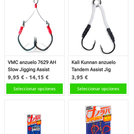
múltiples
hasta
variantes.
variantes.
10,95 €
Las
Las
opciones
opciones
se
se
pueden
pueden
elegir
elegir
en
en
la
VMC anzuelo 7629 AH
Kali Kunnan anzuelo
la
página
Slow Jigging Assist
Tandem Assist Jig
página
de
Rango
9,95
€
-
14,15
€
3,95
€
de
producto
de
Este
Este
Seleccionar opciones
Seleccionar opciones
producto
precios:
producto
producto
desde
tiene
tiene
9,95 €
múltiples
múltiples
hasta
variantes.
variantes.
14,15 €
Las
Las
opciones
opciones