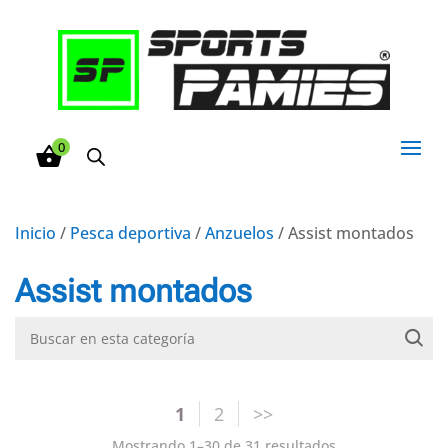
0
Inicio
/
Pesca deportiva
/
Anzuelos
/ Assist montados
Assist montados
1
2
Mostrando 1–30 de 31 resultados