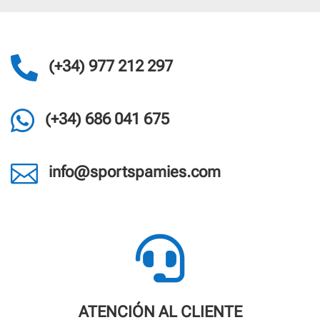

(+34) 977 212 297

(+34) 686 041 675

info@sportspamies.com

ATENCIÓN AL CLIENTE