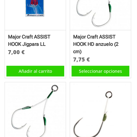
opciones
se
se
pueden
pueden
elegir
elegir
en
en
la
Major Craft ASSIST
Major Craft ASSIST
la
página
HOOK Jigpara LL
HOOK HD anzuelo (2
página
de
7,00
€
cm)
de
producto
7,75
€
producto
Este
Añadir al carrito
Seleccionar opciones
producto
tiene
múltiples
variantes.
Las
opciones
se
pueden