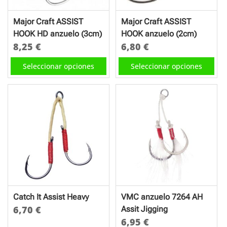
elegir
en
Major Craft ASSIST
Major Craft ASSIST
la
HOOK HD anzuelo (3cm)
HOOK anzuelo (2cm)
página
8,25
€
6,80
€
de
Este
Este
Seleccionar opciones
Seleccionar opciones
producto
producto
producto
tiene
tiene
múltiples
múltiples
variantes.
variantes.
Las
Las
opciones
opciones
se
se
pueden
pueden
elegir
elegir
en
en
Catch It Assist Heavy
VMC anzuelo 7264 AH
la
la
6,70
€
Assit Jigging
página
página
6,95
€
Este