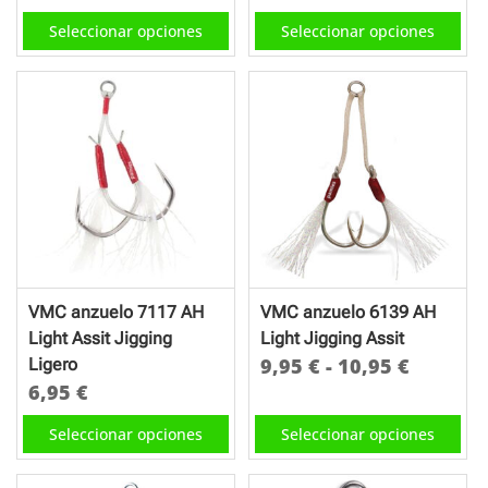
de
de
Este
producto
Seleccionar opciones
Seleccionar opciones
producto
producto
producto
tiene
tiene
múltiples
múltiples
variantes.
variantes.
Las
Las
opciones
opciones
se
se
pueden
pueden
elegir
elegir
en
en
la
VMC anzuelo 7117 AH
VMC anzuelo 6139 AH
la
página
Light Assit Jigging
Light Jigging Assit
página
de
Rango
9,95
€
-
10,95
€
Ligero
de
producto
6,95
€
de
Este
producto
Este
precios:
producto
Seleccionar opciones
Seleccionar opciones
producto
desde
tiene
tiene
9,95 €
múltiples