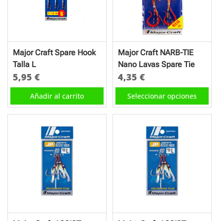
se
se
pueden
pueden
elegir
elegir
en
en
Major Craft Spare Hook
Major Craft NARB-TIE
la
la
Talla L
Nano Lavas Spare Tie
página
página
5,95
€
4,35
€
de
de
Este
Añadir al carrito
Seleccionar opciones
producto
producto
producto
tiene
múltiples
variantes.
Las
opciones
se
pueden
elegir
en