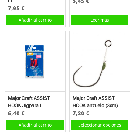
5,45
€
LL
7,95
€
Añadir al carrito
Leer más
Major Craft ASSIST
Major Craft ASSIST
HOOK Jigpara L
HOOK anzuelo (3cm)
6,40
€
7,20
€
Este
Añadir al carrito
Seleccionar opciones
producto