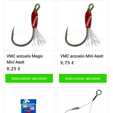
tiene
múltiples
variantes.
Las
opciones
se
pueden
elegir
en
VMC anzuelo Magic
VMC anzuelo Mini Assit
la
9,75
€
Mini Assit
página
9,25
€
Este
de
Este
producto
Seleccionar opciones
Seleccionar opciones
producto
producto
tiene
tiene
múltiples
múltiples
variantes.
variantes.
Las
Las
opciones