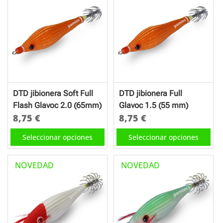
variantes.
variantes.
Las
Las
opciones
opciones
se
se
pueden
pueden
elegir
elegir
en
en
DTD jibionera Soft Full
DTD jibionera Full
la
la
Flash Glavoc 2.0 (65mm)
Glavoc 1.5 (55 mm)
página
página
8,75
€
8,75
€
de
de
Este
Este
Seleccionar opciones
Seleccionar opciones
producto
producto
producto
producto
tiene
tiene
NOVEDAD
NOVEDAD
múltiples
múltiples
variantes.
variantes.
Las
Las
opciones
opciones
se
se