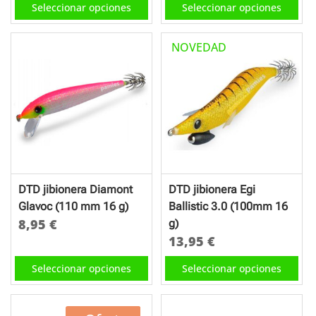
Seleccionar opciones
Seleccionar opciones
producto
producto
producto
producto
tiene
tiene
NOVEDAD
múltiples
múltiples
variantes.
variantes.
Las
Las
opciones
opciones
se
se
pueden
pueden
elegir
elegir
en
en
DTD jibionera Diamont
DTD jibionera Egi
la
la
Glavoc (110 mm 16 g)
Ballistic 3.0 (100mm 16
página
página
8,95
€
g)
de
de
13,95
€
Este
producto
producto
Este
producto
Seleccionar opciones
Seleccionar opciones
producto
tiene
tiene
múltiples
múltiples
variantes.