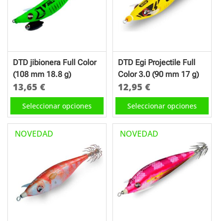
opciones
opciones
se
se
pueden
pueden
elegir
elegir
en
en
DTD jibionera Full Color
DTD Egi Projectile Full
la
la
(108 mm 18.8 g)
Color 3.0 (90 mm 17 g)
página
página
13,65
€
12,95
€
de
de
Este
Este
Seleccionar opciones
Seleccionar opciones
producto
producto
producto
producto
tiene
tiene
NOVEDAD
NOVEDAD
múltiples
múltiples
variantes.
variantes.
Las
Las
opciones
opciones
se
se
pueden
pueden
elegir
elegir