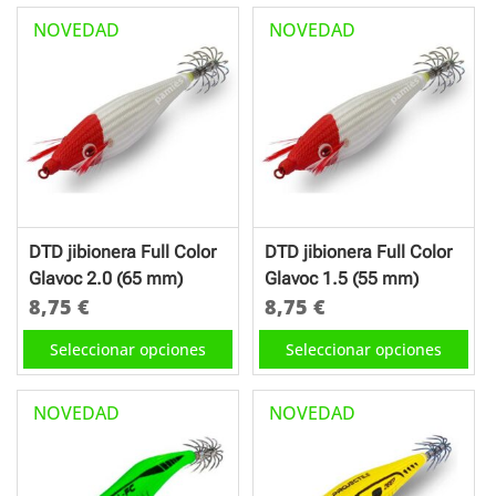
tiene
tiene
NOVEDAD
NOVEDAD
múltiples
múltiples
variantes.
variantes.
Las
Las
opciones
opciones
se
se
pueden
pueden
elegir
elegir
en
en
DTD jibionera Full Color
DTD jibionera Full Color
la
la
Glavoc 2.0 (65 mm)
Glavoc 1.5 (55 mm)
página
página
8,75
€
8,75
€
de
de
Este
Este
Seleccionar opciones
Seleccionar opciones
producto
producto
producto
producto
tiene
tiene
NOVEDAD
NOVEDAD
múltiples
múltiples
variantes.
variantes.
Las
Las