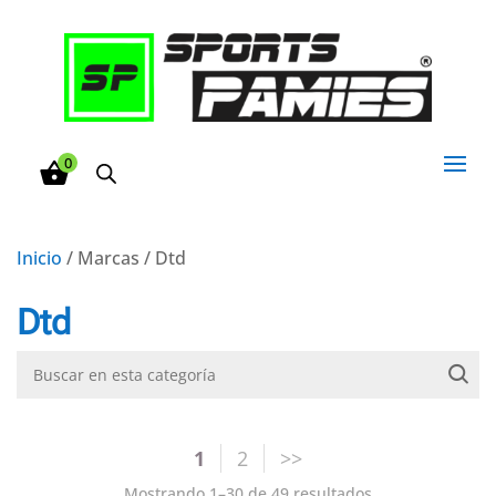
0
Inicio
/ Marcas / Dtd
Dtd
1
2
Mostrando 1–30 de 49 resultados