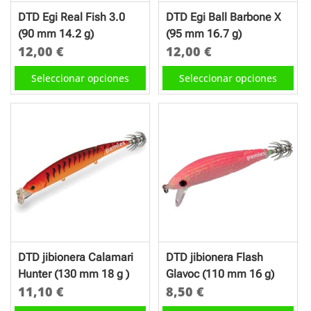
en
en
DTD Egi Real Fish 3.0
DTD Egi Ball Barbone X
la
la
(90 mm 14.2 g)
(95 mm 16.7 g)
página
página
12,00
€
12,00
€
de
de
Este
Este
Seleccionar opciones
Seleccionar opciones
producto
producto
producto
producto
tiene
tiene
múltiples
múltiples
variantes.
variantes.
Las
Las
opciones
opciones
se
se
pueden
pueden
elegir
elegir
en
en
DTD jibionera Calamari
DTD jibionera Flash
la
la
Hunter (130 mm 18 g )
Glavoc (110 mm 16 g)
página
página
11,10
€
8,50
€
de
de
Este
Este