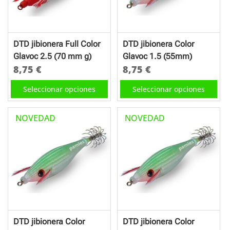
pueden
pueden
elegir
elegir
en
en
DTD jibionera Full Color
DTD jibionera Color
la
la
Glavoc 2.5 (70 mm g)
Glavoc 1.5 (55mm)
página
página
8,75
€
8,75
€
de
de
Este
Este
Seleccionar opciones
Seleccionar opciones
producto
producto
producto
producto
tiene
tiene
NOVEDAD
NOVEDAD
múltiples
múltiples
variantes.
variantes.
Las
Las
opciones
opciones
se
se
pueden
pueden
elegir
elegir
en
en
DTD jibionera Color
DTD jibionera Color
la
la