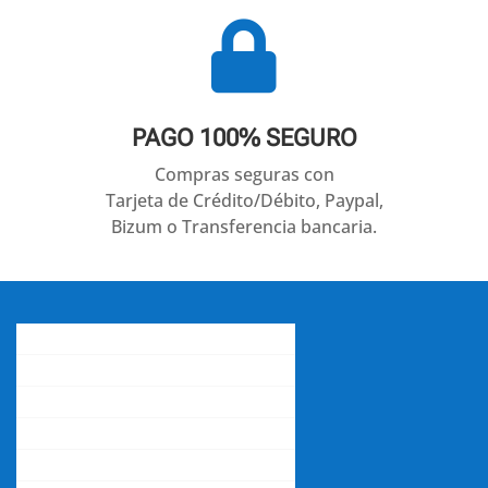

PAGO 100% SEGURO
Compras seguras con
Tarjeta de Crédito/Débito, Paypal,
Bizum o Transferencia bancaria.
Conócenos
Gastos de envío
Contacta con nosotros
La opinión de nuestros clientes
Aviso legal y política de privacidad