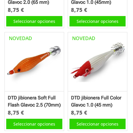
Glavoc 2.0 (65 mm)
Glavoc 1.0 (45mm)
página
página
8,75
€
8,75
€
de
de
Este
Este
Seleccionar opciones
Seleccionar opciones
producto
producto
producto
producto
tiene
tiene
NOVEDAD
NOVEDAD
múltiples
múltiples
variantes.
variantes.
Las
Las
opciones
opciones
se
se
pueden
pueden
elegir
elegir
en
en
DTD jibionera Soft Full
DTD jibionera Full Color
la
la
Flash Glavoc 2.5 (70mm)
Glavoc 1.0 (45 mm)
página
página
8,75
€
8,75
€
de
de
Este
Este
Seleccionar opciones
Seleccionar opciones
producto
producto
producto
producto