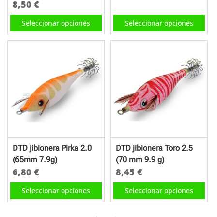
de
de
8,50
€
Este
producto
producto
Este
producto
Seleccionar opciones
Seleccionar opciones
producto
tiene
tiene
múltiples
múltiples
variantes.
variantes.
Las
Las
opciones
opciones
se
se
pueden
pueden
elegir
elegir
en
en
la
DTD jibionera Pirka 2.0
DTD jibionera Toro 2.5
la
página
(65mm 7.9g)
(70 mm 9.9 g)
página
de
6,80
€
8,45
€
de
producto
Este
Este
Seleccionar opciones
Seleccionar opciones
producto
producto
producto
tiene
tiene