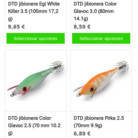
en
la
DTD jibionera Egi White
DTD jibionera Color
la
página
Killer 3.5 (105mm 17,2
Glavoc 3.0 (80mm
página
de
g)
14.1g)
de
producto
9,65
€
8,50
€
producto
Este
Este
Seleccionar opciones
Seleccionar opciones
producto
producto
tiene
tiene
múltiples
múltiples
variantes.
variantes.
Las
Las
opciones
opciones
se
se
pueden
pueden
elegir
elegir
en
en
DTD jibionera Color
DTD jibionera Pirka 2.5
la
la
Glavoc 2.5 (70 mm 10.2
(70mm 9.9g)
página
página
6,80
€
g)