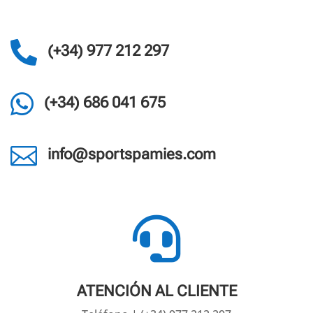

(+34) 977 212 297

(+34) 686 041 675

info@sportspamies.com

ATENCIÓN AL CLIENTE