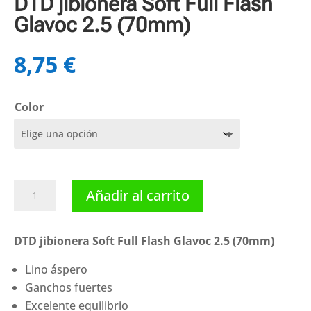
DTD jibionera Soft Full Flash
Glavoc 2.5 (70mm)
8,75
€
Color
DTD
Añadir al carrito
jibionera
Soft
Full
DTD jibionera Soft Full Flash Glavoc 2.5 (70mm)
Flash
Lino áspero
Glavoc
Ganchos fuertes
2.5
(70mm)
Excelente equilibrio