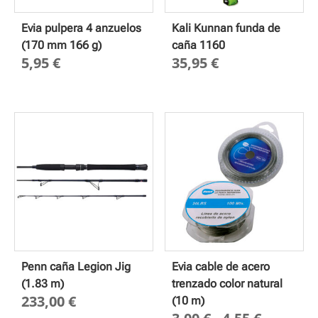
Evia pulpera 4 anzuelos
Kali Kunnan funda de
(170 mm 166 g)
caña 1160
5,95
€
35,95
€
Penn caña Legion Jig
Evia cable de acero
(1.83 m)
trenzado color natural
233,00
€
(10 m)
Rango