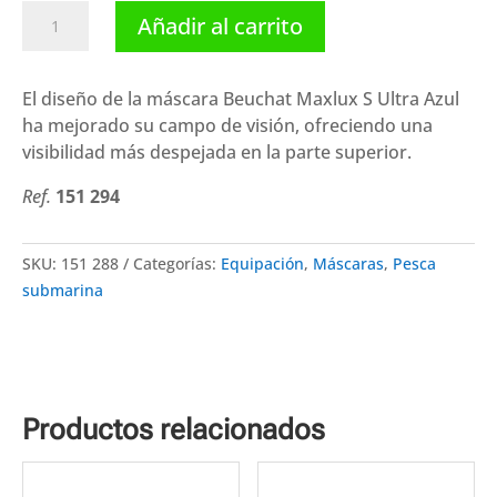
Beuchat
Añadir al carrito
máscara
Maxlux
S
El diseño de la máscara Beuchat Maxlux S Ultra Azul
Ultra
ha mejorado su campo de visión, ofreciendo una
Azul
visibilidad más despejada en la parte superior.
cantidad
Ref.
151 294
SKU:
151 288
Categorías:
Equipación
,
Máscaras
,
Pesca
submarina
Productos relacionados