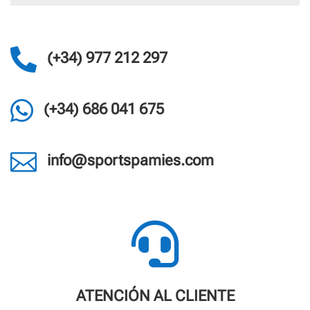

(+34) 977 212 297

(+34) 686 041 675

info@sportspamies.com

ATENCIÓN AL CLIENTE