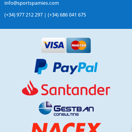
info@sportspamies.com
(+34) 977 212 297 | (+34) 686 041 675