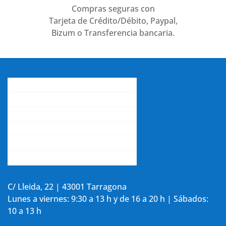
Compras seguras con
Tarjeta de Crédito/Débito, Paypal,
Bizum o Transferencia bancaria.
Conócenos
Gastos de envío
Contacta con nosotros
La opinión de nuestros clientes
Aviso legal y política de privacidad
Accede a tu cuenta
C/ Lleida, 22 | 43001 Tarragona
Lunes a viernes: 9:30 a 13 h y de 16 a 20 h | Sábados:
10 a 13 h