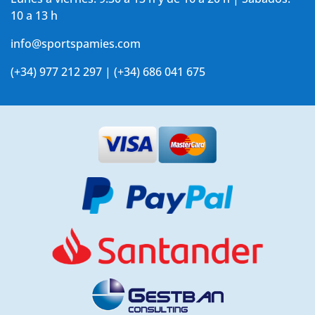
10 a 13 h
info@sportspamies.com
(+34) 977 212 297 | (+34) 686 041 675