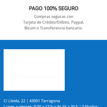
PAGO 100% SEGURO
Compras seguras con
Tarjeta de Crédito/Débito, Paypal,
Bizum o Transferencia bancaria.
Conócenos
Gastos de envío
Contacta con nosotros
La opinión de nuestros clientes
Aviso legal y política de privacidad
Accede a tu cuenta
C/ Lleida, 22 | 43001 Tarragona
Lunes a viernes: 9:30 a 13 h y de 16 a 20 h | Sábados: