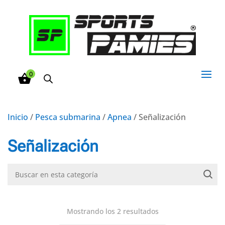
0
Inicio
/
Pesca submarina
/
Apnea
/ Señalización
Señalización
Mostrando los 2 resultados