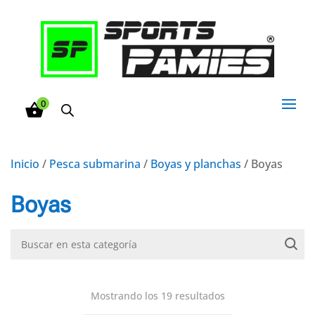
0
Inicio
/
Pesca submarina
/
Boyas y planchas
/ Boyas
Boyas
Mostrando los 19 resultados