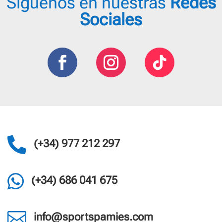
Síguenos en nuestras
Redes
Sociales

(+34) 977 212 297

(+34) 686 041 675

info@sportspamies.com