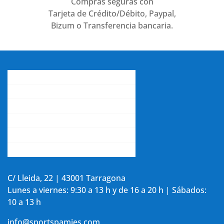
Compras seguras con
Tarjeta de Crédito/Débito, Paypal,
Bizum o Transferencia bancaria.
Conócenos
Gastos de envío
Contacta con nosotros
La opinión de nuestros clientes
Aviso legal y política de privacidad
Accede a tu cuenta
C/ Lleida, 22 | 43001 Tarragona
Lunes a viernes: 9:30 a 13 h y de 16 a 20 h | Sábados:
10 a 13 h
info@sportspamies.com