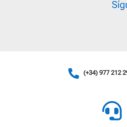
Síg

(+34) 977 212 2
