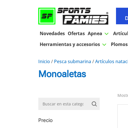
D
3
Novedades
Ofertas
Apnea
Artícu
3
Herramientas y accesorios
Plomos 
Inicio
/
Pesca submarina
/
Artículos natac
Monoaletas
Mostr
Precio