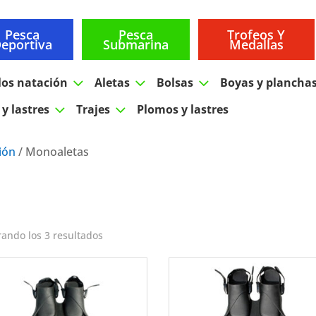
Pesca
Pesca
Trofeos Y
eportiva
Submarina
Medallas
3
3
3
los natación
Aletas
Bolsas
Boyas y plancha
3
3
y lastres
Trajes
Plomos y lastres
ión
/ Monoaletas
ando los 3 resultados