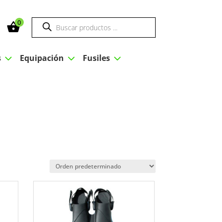
Búsqueda
0
de
productos
3
3
3
s
Equipación
Fusiles