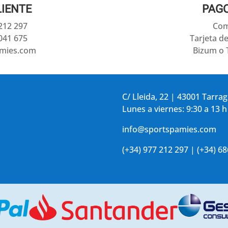
LIENTE
PAG
 212 297
Com
041 675
Tarjeta d
amies.com
Bizum o 
C/ Lleida, 22 | 43001 Tarra
Lunes a viernes: 9:30 a 13 h
info@sportspamies.com
(+34) 977 212 297 | (+34) 6