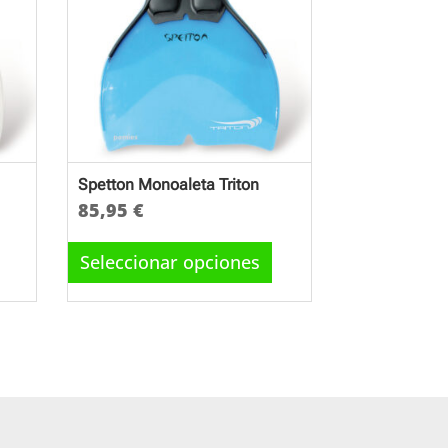
Spetton Monoaleta Triton
85,95
€
Este
producto
Seleccionar opciones
tiene
múltiples
variantes.
Las
opciones
se
pueden