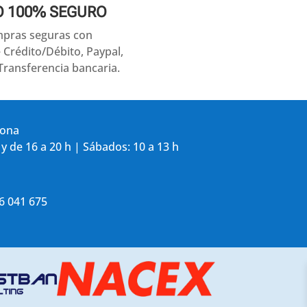
O 100% SEGURO
pras seguras con
e Crédito/Débito, Paypal,
Transferencia bancaria.
gona
 y de 16 a 20 h | Sábados: 10 a 13 h
86 041 675