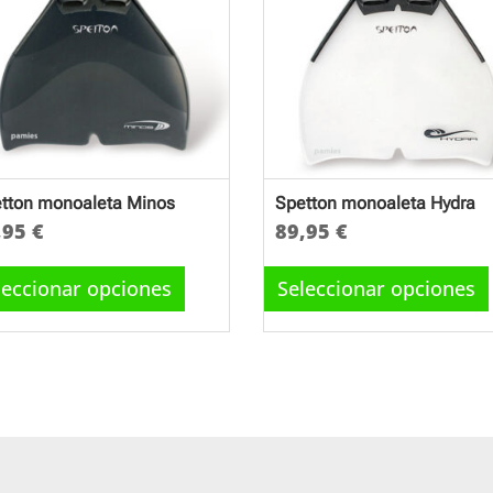
tton monoaleta Minos
Spetton monoaleta Hydra
,95
€
89,95
€
Este
Este
producto
producto
leccionar opciones
Seleccionar opciones
tiene
tiene
múltiples
múltiples
variantes.
variantes.
Las
Las
opciones
opciones
se
se
pueden
pueden