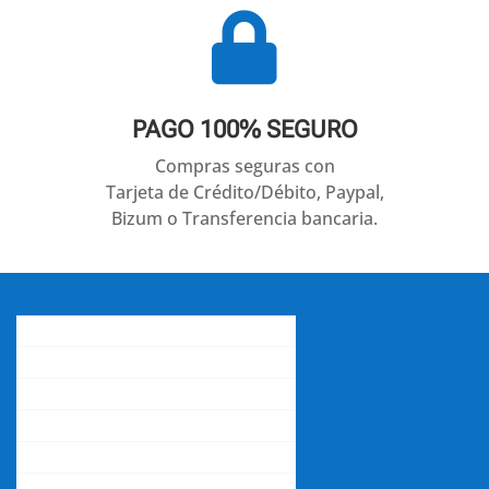

PAGO 100% SEGURO
Compras seguras con
Tarjeta de Crédito/Débito, Paypal,
Bizum o Transferencia bancaria.
Conócenos
Gastos de envío
Contacta con nosotros
La opinión de nuestros clientes
Aviso legal y política de privacidad