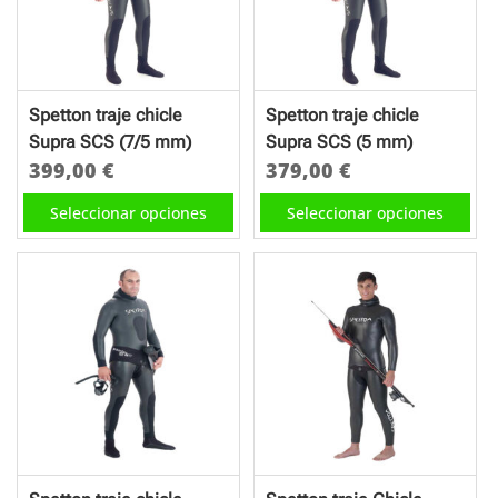
se
se
pueden
pueden
elegir
elegir
en
en
Spetton traje chicle
Spetton traje chicle
la
la
Supra SCS (7/5 mm)
Supra SCS (5 mm)
página
página
399,00
€
379,00
€
de
de
Este
Este
Seleccionar opciones
Seleccionar opciones
producto
producto
producto
producto
tiene
tiene
múltiples
múltiples
variantes.
variantes.
Las
Las
opciones
opciones
se
se
pueden
pueden
elegir
elegir
en
en