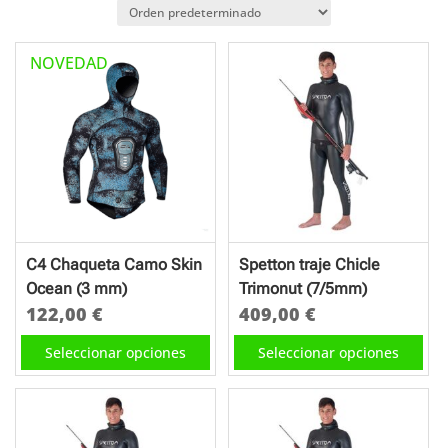
NOVEDAD
C4 Chaqueta Camo Skin
Spetton traje Chicle
Ocean (3 mm)
Trimonut (7/5mm)
122,00
€
409,00
€
Este
Este
Seleccionar opciones
Seleccionar opciones
producto
producto
tiene
tiene
múltiples
múltiples
variantes.
variantes.