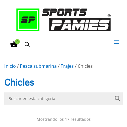
0
Inicio
/
Pesca submarina
/
Trajes
/ Chicles
Chicles
Mostrando los 17 resultados