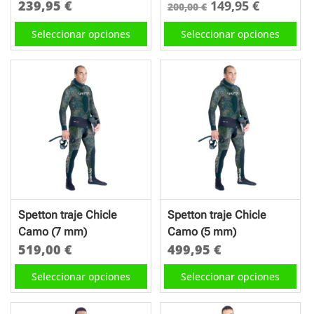
El
El
239,95
€
149,95
€
200,00
€
de
de
precio
precio
Este
Este
Seleccionar opciones
Seleccionar opciones
producto
producto
original
actual
producto
producto
era:
es:
tiene
tiene
200,00 €.
149,95 €
múltiples
múltiples
variantes.
variantes.
Las
Las
opciones
opciones
se
se
pueden
pueden
elegir
elegir
en
en
Spetton traje Chicle
Spetton traje Chicle
la
la
Camo (7 mm)
Camo (5 mm)
página
página
519,00
€
499,95
€
de
de
Este
Este
Seleccionar opciones
Seleccionar opciones
producto
producto
producto
producto
tiene
tiene