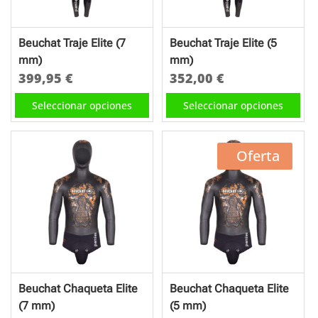
elegir
elegir
en
en
Beuchat Traje Elite (7
Beuchat Traje Elite (5
la
la
mm)
mm)
página
página
399,95
€
352,00
€
de
de
Este
Este
Seleccionar opciones
Seleccionar opciones
producto
producto
producto
producto
tiene
tiene
múltiples
múltiples
25% off
Oferta
variantes.
variantes.
Las
Las
opciones
opciones
se
se
pueden
pueden
elegir
elegir
en
en
Beuchat Chaqueta Elite
Beuchat Chaqueta Elite
la
la
(7 mm)
(5 mm)
página
página