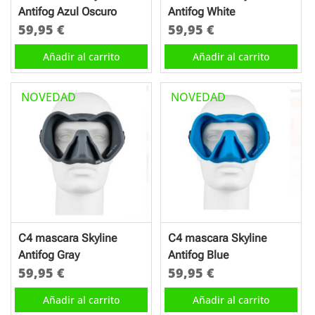
la
Antifog Azul Oscuro
Antifog White
página
59,95
€
59,95
€
de
Añadir al carrito
Añadir al carrito
producto
NOVEDAD
NOVEDAD
C4 mascara Skyline
C4 mascara Skyline
Antifog Gray
Antifog Blue
59,95
€
59,95
€
Añadir al carrito
Añadir al carrito