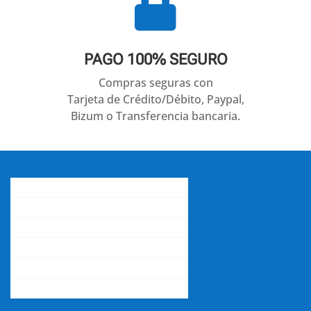

PAGO 100% SEGURO
Compras seguras con
Tarjeta de Crédito/Débito, Paypal,
Bizum o Transferencia bancaria.
Conócenos
Gastos de envío
Contacta con nosotros
La opinión de nuestros clientes
Aviso legal y política de privacidad
Accede a tu cuenta