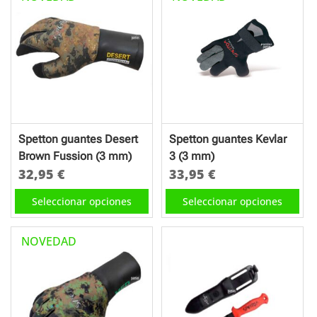
múltiples
variantes.
Las
opciones
se
pueden
elegir
en
Spetton guantes Desert
Spetton guantes Kevlar
la
Brown Fussion (3 mm)
3 (3 mm)
página
32,95
€
33,95
€
de
Este
Este
Seleccionar opciones
Seleccionar opciones
producto
producto
producto
tiene
tiene
NOVEDAD
múltiples
múltiples
variantes.
variantes.
Las
Las
opciones
opciones