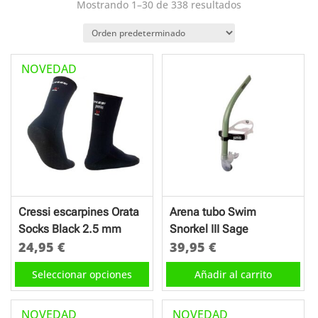
Mostrando 1–30 de 338 resultados
NOVEDAD
Cressi escarpines Orata
Arena tubo Swim
Socks Black 2.5 mm
Snorkel III Sage
24,95
€
39,95
€
Este
Seleccionar opciones
Añadir al carrito
producto
tiene
NOVEDAD
NOVEDAD