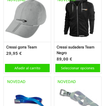
Cressi gorra Team
Cressi sudadera Team
29,95
€
Negro
89,00
€
Este
Añadir al carrito
Seleccionar opciones
producto
tiene
NOVEDAD
NOVEDAD
múltiples
variantes.
Las
opciones