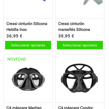
se
pueden
elegir
en
Cressi cinturón Silicona
Cressi cinturón
la
Hebilla Inox
marsellés Silicona
página
36,95
€
39,95
€
de
Este
Este
Seleccionar opciones
Seleccionar opciones
producto
producto
producto
tiene
tiene
NOVEDAD
múltiples
múltiples
variantes.
variantes.
Las
Las
opciones
opciones
se
se
pueden
pueden
elegir
elegir
en
en
C4 máscara Martian
C4 máscara Condor