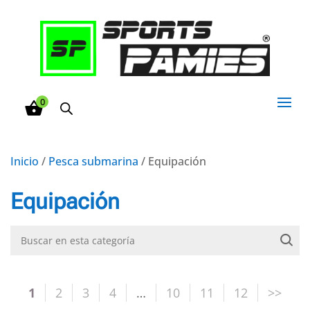
0
Inicio
/
Pesca submarina
/ Equipación
Equipación
1
2
3
4
…
10
11
12