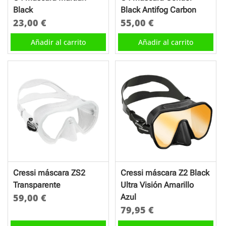
la
la
Black
Black Antifog Carbon
página
página
23,00
€
55,00
€
de
de
Añadir al carrito
Añadir al carrito
producto
producto
Cressi máscara ZS2
Cressi máscara Z2 Black
Transparente
Ultra Visión Amarillo
59,00
€
Azul
79,95
€