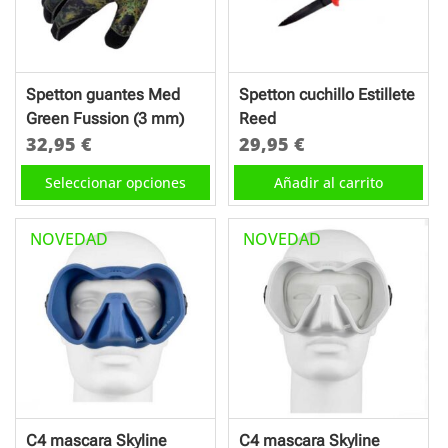
se
se
pueden
pueden
elegir
elegir
en
en
Spetton guantes Med
Spetton cuchillo Estillete
la
la
Green Fussion (3 mm)
Reed
página
página
32,95
€
29,95
€
de
de
Este
Seleccionar opciones
Añadir al carrito
producto
producto
producto
tiene
NOVEDAD
NOVEDAD
múltiples
variantes.
Las
opciones
se
pueden
elegir
en
C4 mascara Skyline
C4 mascara Skyline