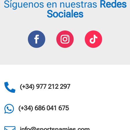
Síguenos en nuestras
Redes
se
Sociales
pueden
elegir
en
la
página
de
producto

(+34) 977 212 297

(+34) 686 041 675
info@sportspamies.com