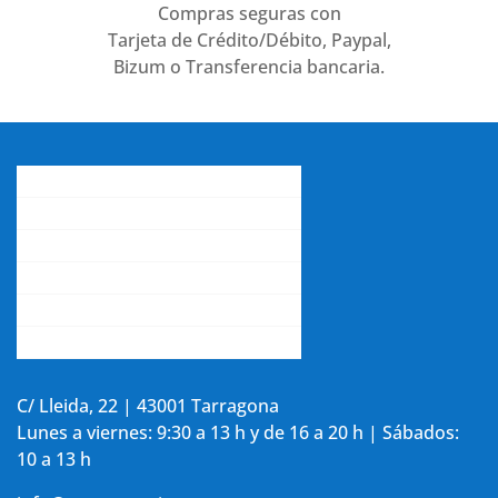
Compras seguras con
Tarjeta de Crédito/Débito, Paypal,
Bizum o Transferencia bancaria.
Conócenos
Gastos de envío
Contacta con nosotros
La opinión de nuestros clientes
Aviso legal y política de privacidad
Accede a tu cuenta
C/ Lleida, 22 | 43001 Tarragona
Lunes a viernes: 9:30 a 13 h y de 16 a 20 h | Sábados:
10 a 13 h