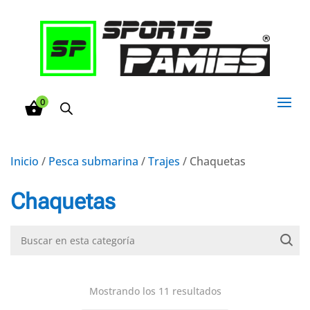
0
Inicio
/
Pesca submarina
/
Trajes
/ Chaquetas
Chaquetas
Mostrando los 11 resultados