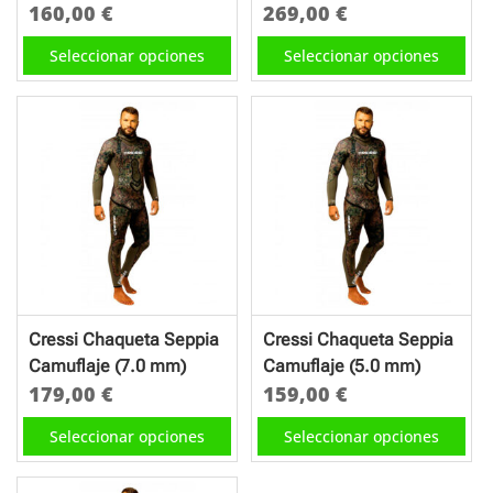
página
página
160,00
€
269,00
€
de
de
Este
Este
Seleccionar opciones
Seleccionar opciones
producto
producto
producto
producto
tiene
tiene
múltiples
múltiples
variantes.
variantes.
Las
Las
opciones
opciones
se
se
pueden
pueden
elegir
elegir
en
en
Cressi Chaqueta Seppia
Cressi Chaqueta Seppia
la
la
Camuflaje (7.0 mm)
Camuflaje (5.0 mm)
página
página
179,00
€
159,00
€
de
de
Este
Este
Seleccionar opciones
Seleccionar opciones
producto
producto
producto
producto
tiene
tiene