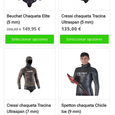
elegir
elegir
en
en
Beuchat Chaqueta Elite
Cressi chaqueta Tracina
la
la
(5 mm)
Ultraspan (5 mm)
página
página
El
El
149,95
€
135,00
€
200,00
€
de
de
precio
precio
Este
Este
Seleccionar opciones
Seleccionar opciones
producto
producto
original
actual
producto
producto
era:
es:
tiene
tiene
200,00 €.
149,95 €.
múltiples
múltiples
variantes.
variantes.
Las
Las
opciones
opciones
se
se
pueden
pueden
elegir
elegir
en
en
Cressi chaqueta Tracina
Spetton chaqueta Chicle
la
la
Ultraspan (7 mm)
Ice (9 mm)