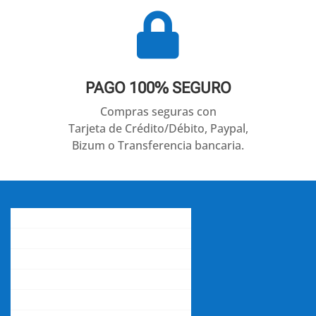

PAGO 100% SEGURO
Compras seguras con
Tarjeta de Crédito/Débito, Paypal,
Bizum o Transferencia bancaria.
Conócenos
Gastos de envío
Contacta con nosotros
La opinión de nuestros clientes
Aviso legal y política de privacidad