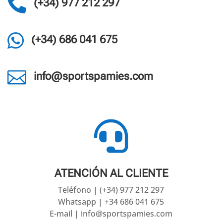

(+34) 977 212 297

(+34) 686 041 675

info@sportspamies.com

ATENCIÓN AL CLIENTE
Teléfono | (+34) 977 212 297
Whatsapp | +34 686 041 675
E-mail | info@sportspamies.com