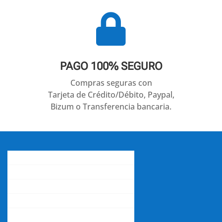

PAGO 100% SEGURO
Compras seguras con
Tarjeta de Crédito/Débito, Paypal,
Bizum o Transferencia bancaria.
Conócenos
Gastos de envío
Contacta con nosotros
La opinión de nuestros clientes
Aviso legal y política de privacidad