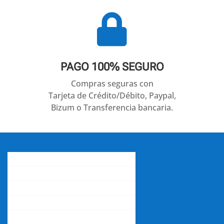

PAGO 100% SEGURO
Compras seguras con
Tarjeta de Crédito/Débito, Paypal,
Bizum o Transferencia bancaria.
Conócenos
Gastos de envío
Contacta con nosotros
La opinión de nuestros clientes
Aviso legal y política de privacidad