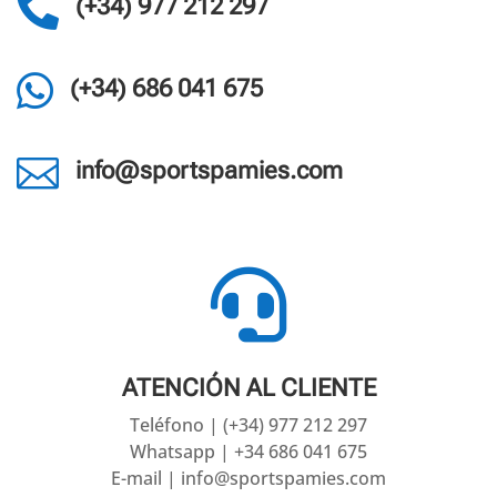

(+34) 977 212 297

(+34) 686 041 675

info@sportspamies.com

ATENCIÓN AL CLIENTE
Teléfono | (+34) 977 212 297
Whatsapp | +34 686 041 675
E-mail | info@sportspamies.com