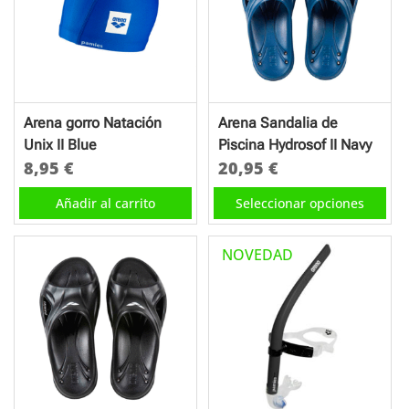
Arena gorro Natación
Arena Sandalia de
Unix II Blue
Piscina Hydrosof II Navy
8,95
€
20,95
€
Este
Añadir al carrito
Seleccionar opciones
producto
tiene
NOVEDAD
múltiples
variantes.
Las
opciones
se
pueden
elegir