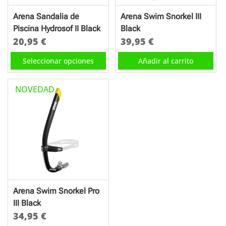
en
Arena Sandalia de
Arena Swim Snorkel III
la
Piscina Hydrosof II Black
Black
página
20,95
€
39,95
€
de
Este
Seleccionar opciones
Añadir al carrito
producto
producto
tiene
NOVEDAD
múltiples
variantes.
Las
opciones
se
pueden
elegir
en
Arena Swim Snorkel Pro
la
III Black
página
34,95
€
de