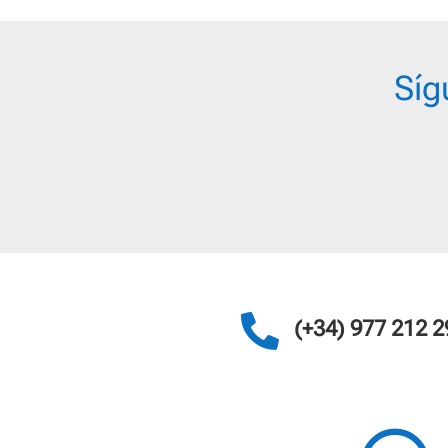
34,0
Síg

(+34) 977 212 2