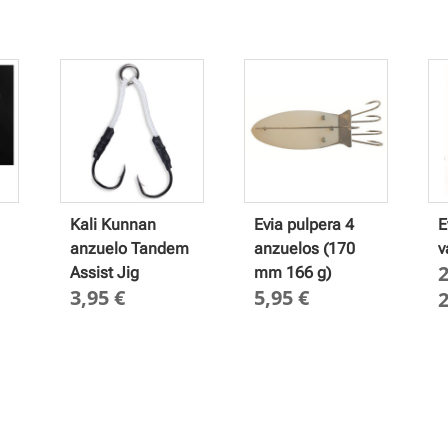
Kali Kunnan
Evia pulpera 4
E
anzuelo Tandem
anzuelos (170
v
Assist Jig
mm 166 g)
3,95
€
5,95
€
go
ios:
e
0 €
a