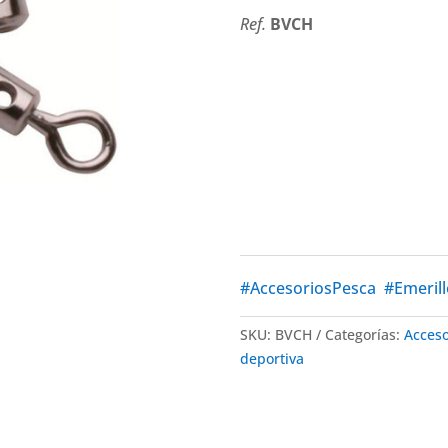
Ref.
BVCH
_____________________________
#AccesoriosPesca
#Emeril
SKU:
BVCH
Categorías:
Acceso
deportiva