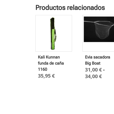
Productos relacionados
Kali Kunnan
Evia sacadora
funda de caña
Big Boat
31,00
€
-
1160
35,95
€
Ran
34,00
€
de
prec
desd
31,0
hast