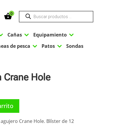
Búsqueda
0
de
productos
3
3
3
Cañas
Equipamiento
3
3
neas de pesca
Patos
Sondas
n Crane Hole
arrito
 agujero Crane Hole. Blíster de 12