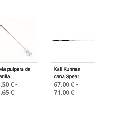
via pulpera de
Kali Kunnan
arilla
caña Spear
2,50
€
-
67,00
€
-
Rango
Rango
2,65
€
71,00
€
de
de
precios:
precios:
desde
desde
2,50 €
67,00 €
hasta
hasta