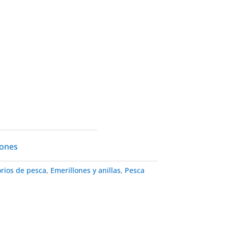
____________________________
lones
rios de pesca
,
Emerillones y anillas
,
Pesca