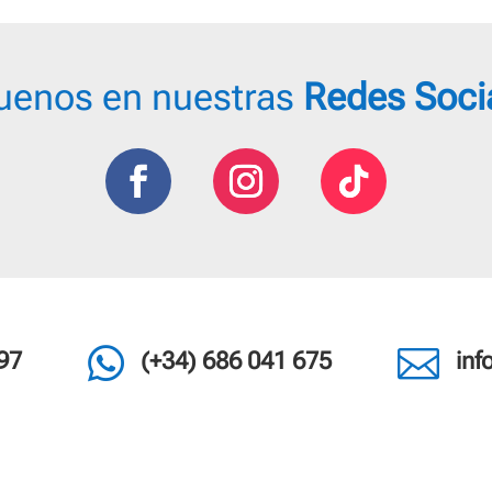
0 €
uenos en nuestras
Redes Soci


97
(+34) 686 041 675
in