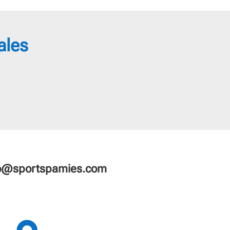
2,65 €
71,00 €
ales
fo@sportspamies.com