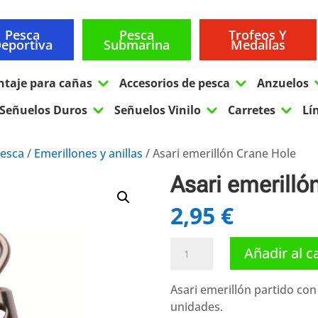
Pesca
Pesca
Trofeos Y
eportiva
Submarina
Medallas
3
3
ntaje para cañas
Accesorios de pesca
Anzuelos
3
3
3
Señuelos Duros
Señuelos Vinilo
Carretes
Lí
pesca
/
Emerillones y anillas
/ Asari emerillón Crane Hole
Asari emerilló
2,95
€
Asari
Añadir al c
emerillón
Crane
Asari emerillón partido con
Hole
unidades.
cantidad