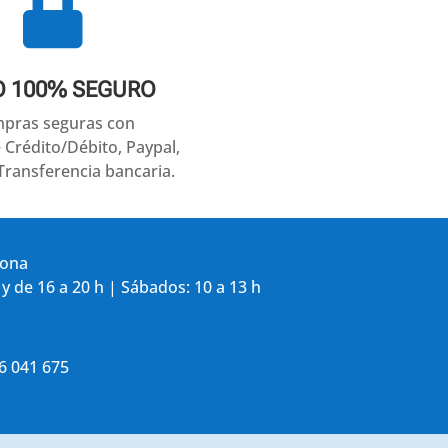

O 100% SEGURO
pras seguras con
e Crédito/Débito, Paypal,
Transferencia bancaria.
gona
 y de 16 a 20 h | Sábados: 10 a 13 h
86 041 675