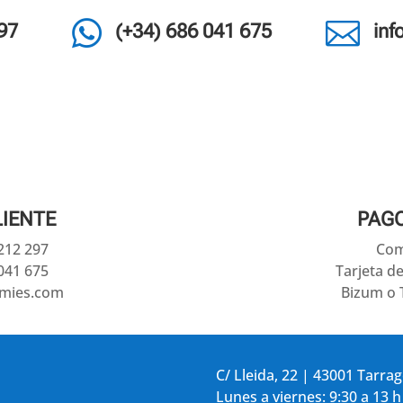


97
(+34) 686 041 675
in
LIENTE
PAG
 212 297
Com
041 675
Tarjeta d
amies.com
Bizum o 
C/ Lleida, 22 | 43001 Tarra
Lunes a viernes: 9:30 a 13 h