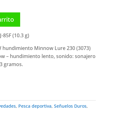
arrito
-85F (10.3 g)
SW hundimiento Minnow Lure 230 (3073)
ow – hundimiento lento, sonido: sonajero
.3 gramos.
vedades
,
Pesca deportiva
,
Señuelos Duros
,