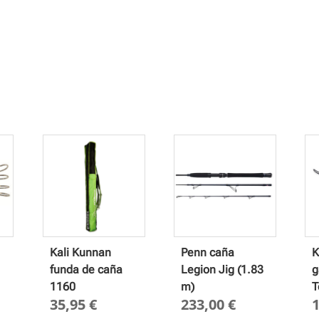
Kali Kunnan
Penn caña
K
funda de caña
Legion Jig (1.83
g
1160
m)
T
35,95
€
233,00
€