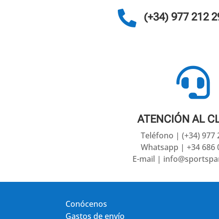

(+34) 977 212 2

ATENCIÓN AL C
Teléfono | (+34) 977
Whatsapp | +34 686 
E-mail | info@sportsp
Conócenos
Gastos de envío