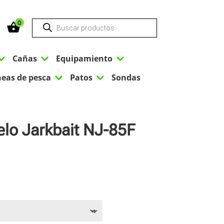
Búsqueda
0
de
productos
3
3
3
Cañas
Equipamiento
3
3
neas de pesca
Patos
Sondas
lo Jarkbait NJ-85F