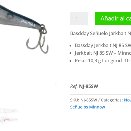
Basdday
Añadir al c
Señuelo
Jarkbait
Basdday Señuelo Jarkbait NJ
NJ-
85F
Bassday Jerkbait NJ 85 
(10.3
Jerkbait NJ 85 SW – Minn
g)
Peso: 10,3 g Longitud: 10
cantidad
Ref.
NJ-85SW
SKU:
NJ-85SW
Categorías:
No
Señuelos Minnow