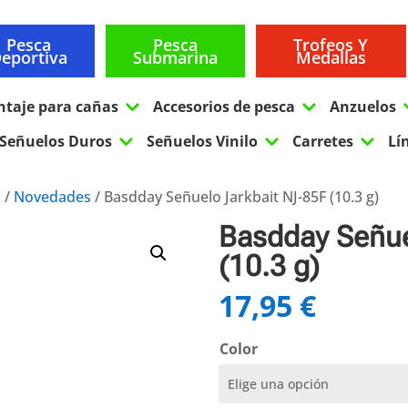
Pesca
Pesca
Trofeos Y
eportiva
Submarina
Medallas
3
3
ntaje para cañas
Accesorios de pesca
Anzuelos
3
3
3
Señuelos Duros
Señuelos Vinilo
Carretes
Lí
s
/
Novedades
/ Basdday Señuelo Jarkbait NJ-85F (10.3 g)
Basdday Señue
(10.3 g)
17,95
€
Color