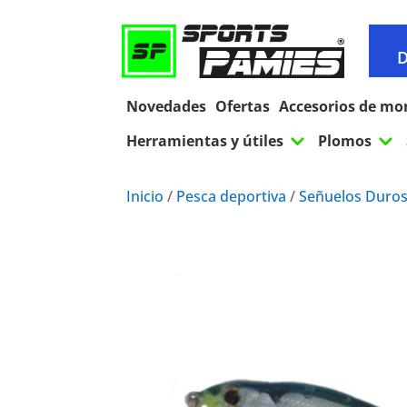
D
Novedades
Ofertas
Accesorios de mo
3
3
Herramientas y útiles
Plomos
Inicio
/
Pesca deportiva
/
Señuelos Duro