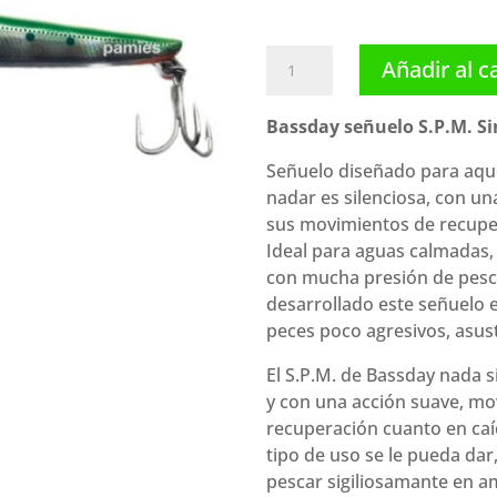
Bassday
Añadir al c
señuelo
S.P.M.
Bassday señuelo S.P.M. Si
Sinking
(110
Señuelo diseñado para aque
mm
nadar es silenciosa, con un
19.5
sus movimientos de recupe
g)
Ideal para aguas calmadas,
cantidad
con mucha presión de pesca
desarrollado este señuelo 
peces poco agresivos, asus
El S.P.M. de Bassday nada s
y con una acción suave, mo
recuperación cuanto en caíd
tipo de uso se le pueda da
pescar sigiliosamante en a