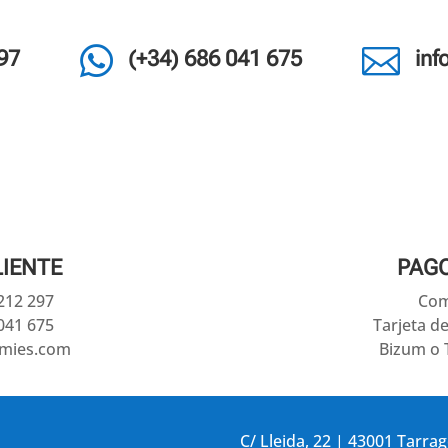


97
(+34) 686 041 675
in
LIENTE
PAG
 212 297
Com
041 675
Tarjeta d
amies.com
Bizum o 
C/ Lleida, 22 | 43001 Tarra