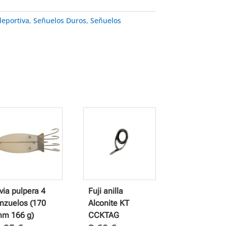
deportiva
,
Señuelos Duros
,
Señuelos
via pulpera 4
Fuji anilla
nzuelos (170
Alconite KT
m 166 g)
CCKTAG