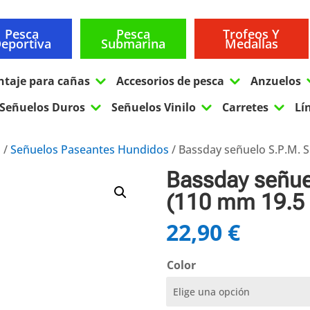
Pesca
Pesca
Trofeos Y
eportiva
Submarina
Medallas
3
3
ntaje para cañas
Accesorios de pesca
Anzuelos
3
3
3
Señuelos Duros
Señuelos Vinilo
Carretes
Lí
s
/
Señuelos Paseantes Hundidos
/ Bassday señuelo S.P.M. S
Bassday señue
(110 mm 19.5 
22,90
€
Color