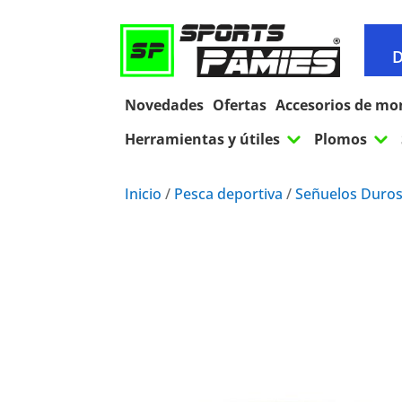
D
Novedades
Ofertas
Accesorios de mo
3
3
Herramientas y útiles
Plomos
Inicio
/
Pesca deportiva
/
Señuelos Duro