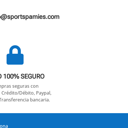
fo@sportspamies.com

O 100% SEGURO
pras seguras con
e Crédito/Débito, Paypal,
Transferencia bancaria.
gona