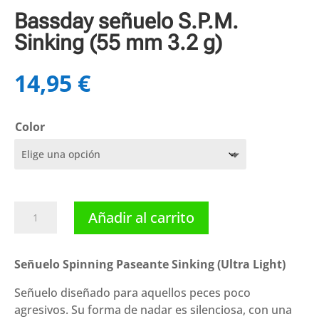
Bassday señuelo S.P.M.
Sinking (55 mm 3.2 g)
14,95
€
Color
Bassday
Añadir al carrito
señuelo
S.P.M.
Sinking
Señuelo Spinning Paseante Sinking (Ultra Light)
(55
Señuelo diseñado para aquellos peces poco
mm
agresivos. Su forma de nadar es silenciosa, con una
3.2