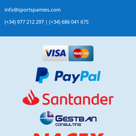
info@sportspamies.com
(+34) 977 212 297 | (+34) 686 041 675