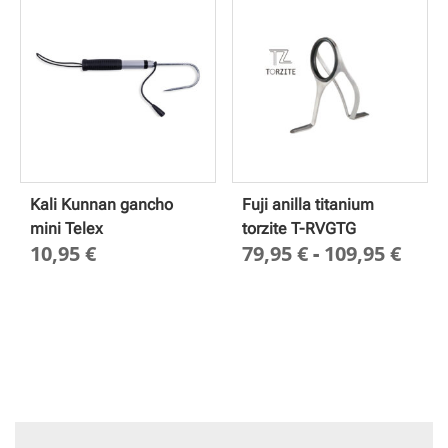
Kali Kunnan gancho
Fuji anilla titanium
mini Telex
torzite T-RVGTG
Ran
10,95
€
79,95
€
-
109,95
€
de
prec
des
79,9
hast
109,