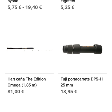
hybrid
Fighters
Rango
5,75
€
-
19,40
€
5,25
€
de
precios:
desde
5,75 €
hasta
19,40 €
Hart caña The Edition
Fuji portacarrete DPS-H
Omega (1.85 m)
25 mm
81,00
€
13,95
€