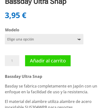
Bassday Ultra Snap
3,95
€
Modelo
Bassday
Añadir al carrito
Ultra
Snap
cantidad
Bassday Ultra Snap
Basday se fabrica completamente en Japón con un
enfoque en la facilidad de uso y la resistencia.
El material del alambre utiliza alambre de acero
inoxidable SUS304WPB para resortes.