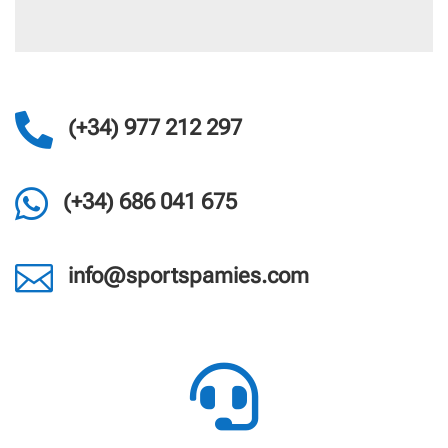

(+34) 977 212 297

(+34) 686 041 675

info@sportspamies.com
