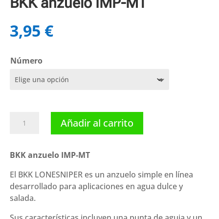
BKK anzuelo IMP-MT
3,95
€
Número
BKK
Añadir al carrito
anzuelo
IMP-
MT
BKK anzuelo IMP-MT
cantidad
El BKK LONESNIPER es un anzuelo simple en línea
desarrollado para aplicaciones en agua dulce y
salada.
Sus características incluyen una punta de aguja y un