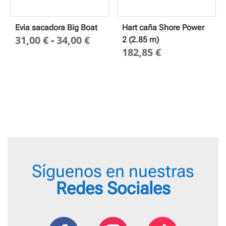
Evia sacadora Big Boat
Hart caña Shore Power
Rango
31,00
€
-
34,00
€
2 (2.85 m)
182,85
€
de
precios:
desde
31,00 €
hasta
34,00 €
Síguenos en nuestras
Redes Sociales