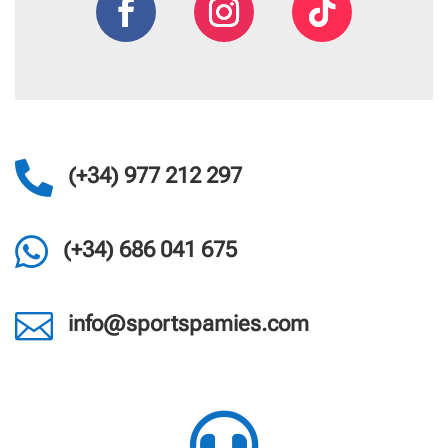

(+34) 977 212 297

(+34) 686 041 675

info@sportspamies.com
