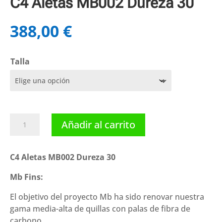
C4 Aletas MB002 Dureza 30
388,00
€
Talla
C4
Añadir al carrito
Aletas
MB002
Dureza
C4 Aletas MB002 Dureza 30
30
Mb Fins:
cantidad
El objetivo del proyecto Mb ha sido renovar nuestra
gama media-alta de quillas con palas de fibra de
carbono.