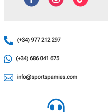

(+34) 977 212 297

(+34) 686 041 675

info@sportspamies.com
