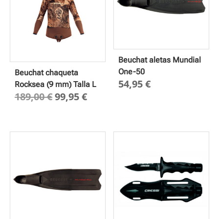
Beuchat aletas Mundial
One-50
Beuchat chaqueta
54,95
€
Rocksea (9 mm) Talla L
El
El
189,00
€
99,95
€
precio
precio
original
actual
era:
es:
189,00 €.
99,95 €.