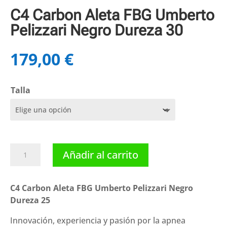
C4 Carbon Aleta FBG Umberto
Pelizzari Negro Dureza 30
179,00
€
Talla
C4
Añadir al carrito
Carbon
Aleta
FBG
C4 Carbon Aleta FBG Umberto Pelizzari Negro
Umberto
Dureza 25
Pelizzari
Innovación, experiencia y pasión por la apnea
Negro