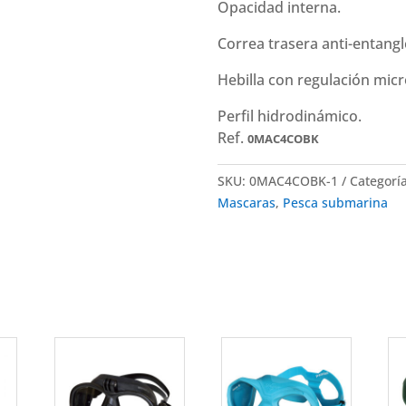
Opacidad interna.
Correa trasera anti-entangl
Hebilla con regulación mic
Perfil hidrodinámico.
Ref.
0MAC4COBK
SKU:
0MAC4COBK-1
Categorí
Mascaras
,
Pesca submarina