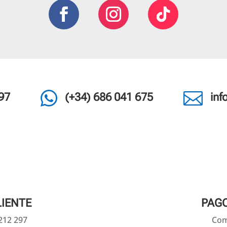


97
(+34) 686 041 675
in
LIENTE
PAG
 212 297
Com