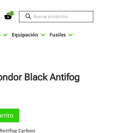
Búsqueda
0
de
productos
3
3
3
s
Equipación
Fusiles
n
ndor Black Antifog
arrito
Antifog Carbon