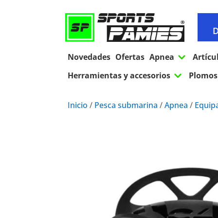
D
3
Novedades
Ofertas
Apnea
Artícu
3
Herramientas y accesorios
Plomos 
Inicio
/
Pesca submarina
/
Apnea
/
Equip