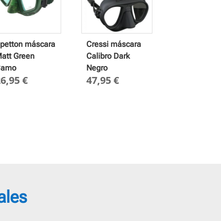
petton máscara
Cressi máscara
att Green
Calibro Dark
Camo
Negro
26,95
€
47,95
€
ales