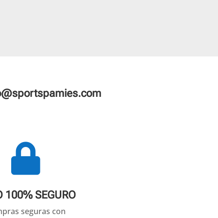
fo@sportspamies.com

O 100% SEGURO
pras seguras con