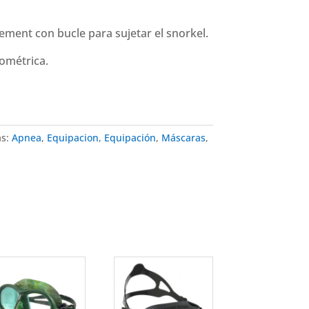
ement con bucle para sujetar el snorkel.
rométrica.
as:
Apnea
,
Equipacion
,
Equipación
,
Máscaras
,