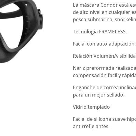
Black
La máscara Condor está est
Antifog
de alto nivel en cualquier e
Carbon
pesca submarina, snorkeli
cantidad
Tecnología FRAMELESS.
Facial con auto-adaptación.
Relación Volumen/visibilid
Nariz preformada realizada
compensación facil y rápida
Enganche de correa inclina
para un mejor sellado.
Vidrio templado
Facial de silicona suave hi
antirreflejantes.