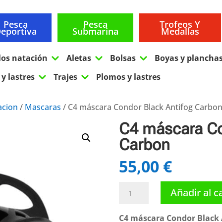
Pesca
Pesca
Trofeos Y
eportiva
Submarina
Medallas
3
3
3
los natación
Aletas
Bolsas
Boyas y plancha
3
3
y lastres
Trajes
Plomos y lastres
acion
/
Mascaras
/ C4 máscara Condor Black Antifog Carbo
C4 máscara Co
Carbon
55,00
€
C4
Añadir al c
máscara
Condor
C4 máscara Condor Black 