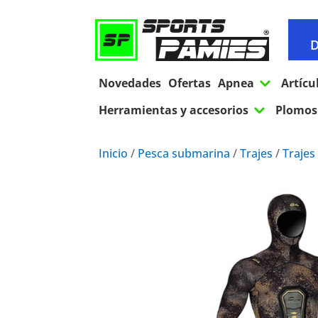
D
3
Novedades
Ofertas
Apnea
Artícu
3
Herramientas y accesorios
Plomos 
Inicio
/
Pesca submarina
/
Trajes
/
Trajes