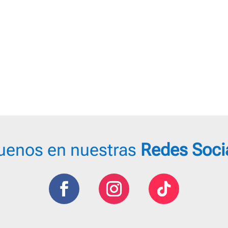
cio
ginal
io
:
al
,00 €.
 €.
uenos en nuestras
Redes Soci