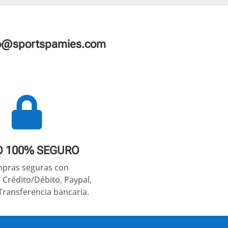
fo@sportspamies.com

O 100% SEGURO
pras seguras con
e Crédito/Débito, Paypal,
Transferencia bancaria.