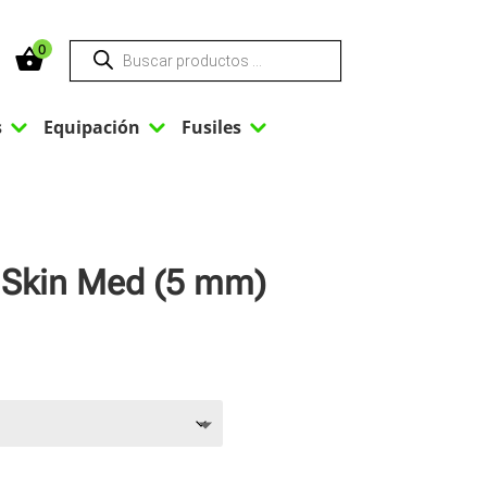
Búsqueda
0
de
productos
3
3
3
s
Equipación
Fusiles
 Skin Med (5 mm)