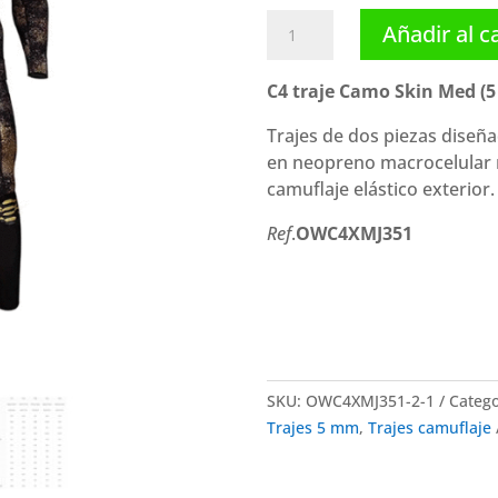
C4
Añadir al c
traje
Camo
C4 traje Camo Skin Med (
Skin
Med
Trajes de dos piezas diseñ
(5
en neopreno macrocelular m
mm)
camuflaje elástico exterior.
cantidad
Ref
.
OWC4XMJ351
SKU:
OWC4XMJ351-2-1
Catego
Trajes 5 mm
,
Trajes camuflaje