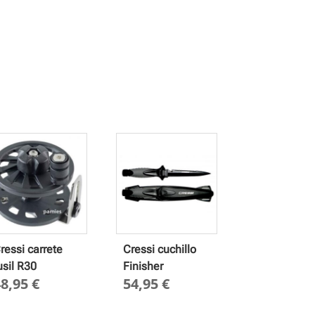
ressi carrete
Cressi cuchillo
usil R30
Finisher
48,95
€
54,95
€