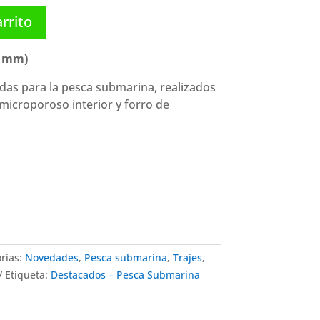
arrito
5 mm)
adas para la pesca submarina, realizados
icroporoso interior y forro de
rías:
Novedades
,
Pesca submarina
,
Trajes
,
Etiqueta:
Destacados – Pesca Submarina