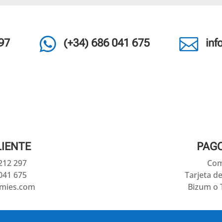


97
(+34) 686 041 675
in
LIENTE
PAG
 212 297
Com
041 675
Tarjeta d
amies.com
Bizum o 