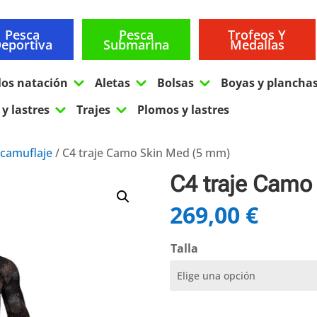
Pesca
Pesca
Trofeos Y
eportiva
Submarina
Medallas
3
3
3
los natación
Aletas
Bolsas
Boyas y plancha
3
3
y lastres
Trajes
Plomos y lastres
 camuflaje
/ C4 traje Camo Skin Med (5 mm)
C4 traje Camo
269,00
€
Talla