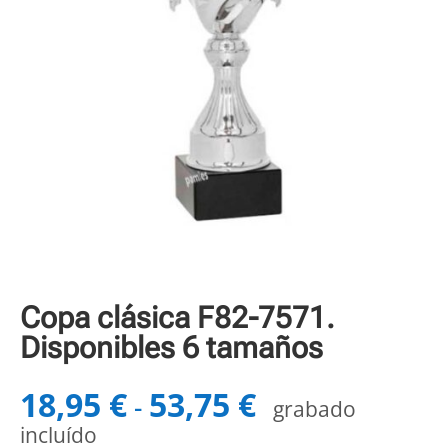
Copa clásica F82-7571.
Disponibles 6 tamaños
18,95
€
53,75
€
Rango
-
grabado
de
incluído