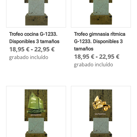
Trofeo cocina G-1233.
Trofeo gimnasia rítmica
Disponibles 3 tamaños
G-1233. Disponibles 3
Rango
18,95
€
-
22,95
€
tamaños
Rang
18,95
€
-
22,95
€
de
grabado incluído
de
precios:
grabado incluído
preci
desde
desd
18,95 €
18,95
hasta
hasta
22,95 €
22,95