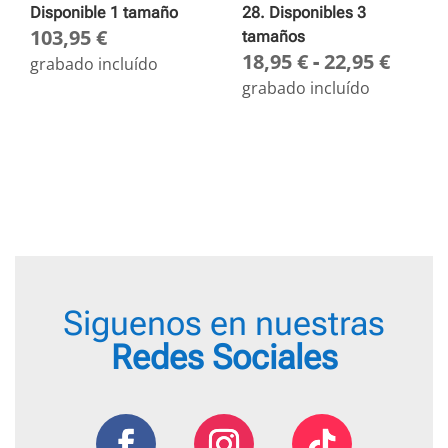
Disponible 1 tamaño
28. Disponibles 3
103,95
€
tamaños
Rang
18,95
€
-
22,95
€
grabado incluído
de
grabado incluído
preci
desd
18,95
hasta
22,95
Siguenos en nuestras
Redes Sociales