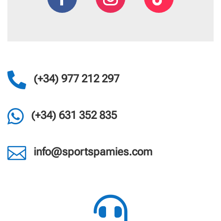

(+34) 977 212 297

(+34) 631 352 835

info@sportspamies.com
