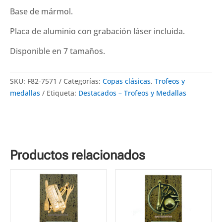
Disponibles
Base de mármol.
6
tamaños
Placa de aluminio con grabación láser incluida.
cantidad
Disponible en 7 tamaños.
SKU:
F82-7571
Categorías:
Copas clásicas
,
Trofeos y
medallas
Etiqueta:
Destacados – Trofeos y Medallas
Productos relacionados