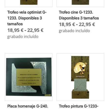
Trofeo vela optimist G-
Trofeo cine G-1233.
1233. Disponibles 3
Disponibles 3 tamaños
Rang
18,95
€
-
22,95
€
tamaños
Rango
18,95
€
-
22,95
€
de
grabado incluído
de
preci
grabado incluído
precios:
desd
desde
18,95
18,95 €
hasta
hasta
22,95
22,95 €
Placa homenaje G-240.
Trofeo pintura G-1233-