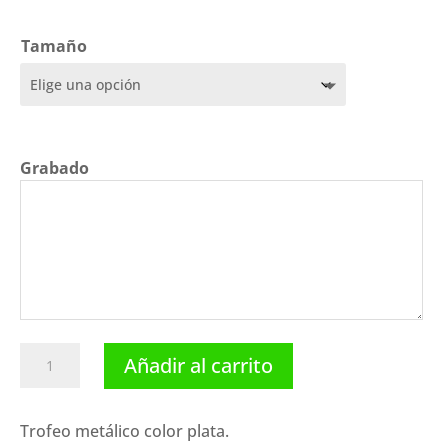
precios:
desde
18,95 €
Tamaño
hasta
53,75 €
Grabado
Copa
Añadir al carrito
clásica
F82-
7571.
Trofeo metálico color plata.