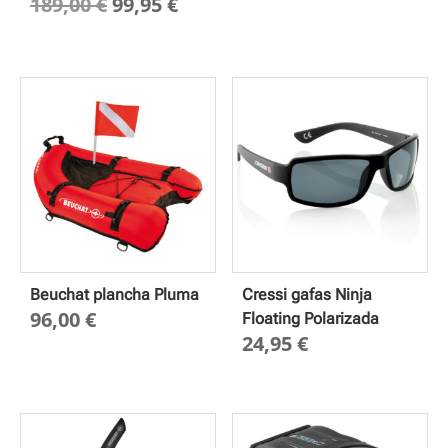
El
El
189,00
€
99,95
€
precio
precio
original
actual
era:
es:
189,00 €.
99,95 €.
Beuchat plancha Pluma
Cressi gafas Ninja
96,00
€
Floating Polarizada
24,95
€