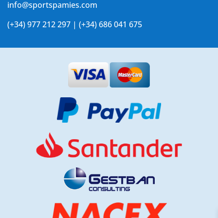
info@sportspamies.com
(+34) 977 212 297 | (+34) 686 041 675