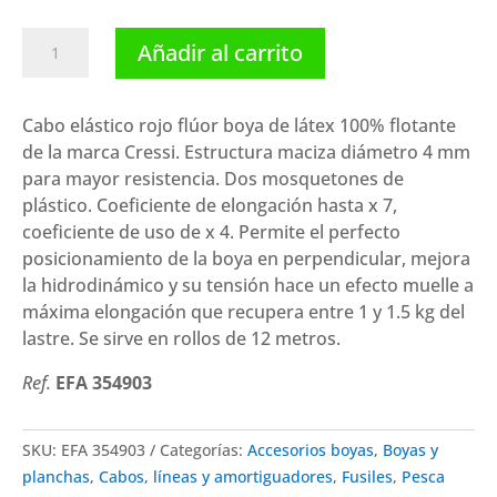
Cressi
Añadir al carrito
cabo
elástico
flotante
Cabo elástico rojo flúor boya de látex 100% flotante
naranja
de la marca Cressi. Estructura maciza diámetro 4 mm
flúor
para mayor resistencia. Dos mosquetones de
boya
plástico. Coeficiente de elongación hasta x 7,
(12
coeficiente de uso de x 4. Permite el perfecto
m)
posicionamiento de la boya en perpendicular, mejora
cantidad
la hidrodinámico y su tensión hace un efecto muelle a
máxima elongación que recupera entre 1 y 1.5 kg del
lastre. Se sirve en rollos de 12 metros.
Ref.
EFA 354903
SKU:
EFA 354903
Categorías:
Accesorios boyas
,
Boyas y
planchas
,
Cabos, líneas y amortiguadores
,
Fusiles
,
Pesca