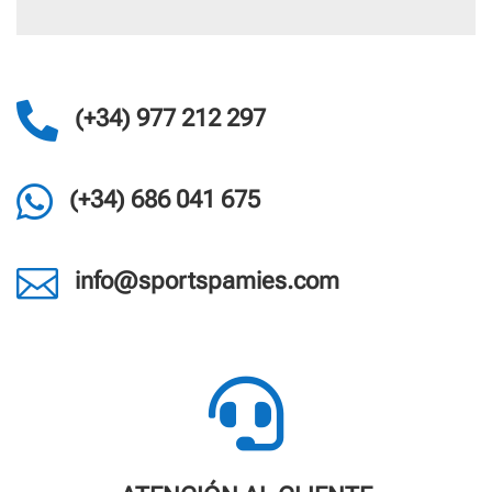

(+34) 977 212 297

(+34) 686 041 675

info@sportspamies.com
