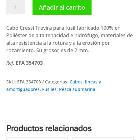
Cressi
Añadir al carrito
cabo
Trevira
(2
Cabo Cressi Trevira para fusil fabricado 100% en
mm
Poliéster de alta tenacidad e hidrófugo, materiales de
100
alta resistencia a la rotura y a la erosión por
m)
rozamiento. Su grosor es de 2 mm.
cantidad
Ref.
EFA 354703
SKU:
EFA 354703
Categorías:
Cabos, líneas y
amortiguadores
,
Fusiles
,
Pesca submarina
Productos relacionados