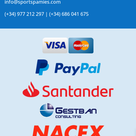
info@sportspamies.com
(+34) 977 212 297 | (+34) 686 041 675