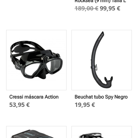
Rocksea (9 mm) Talla L
El
El
189,00
€
99,95
€
precio
preci
original
actua
era:
es:
189,00 €.
99,95 
Cressi máscara Action
Beuchat tubo Spy Negro
53,95
€
19,95
€