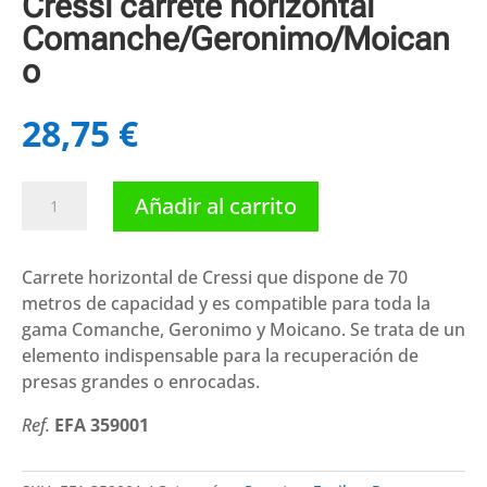
Cressi carrete horizontal
Comanche/Geronimo/Moican
o
28,75
€
Cressi
Añadir al carrito
carrete
horizontal
Comanche/Geronimo/Moicano
Carrete horizontal de Cressi que dispone de 70
cantidad
metros de capacidad y es compatible para toda la
gama Comanche, Geronimo y Moicano. Se trata de un
elemento indispensable para la recuperación de
presas grandes o enrocadas.
Ref.
EFA 359001