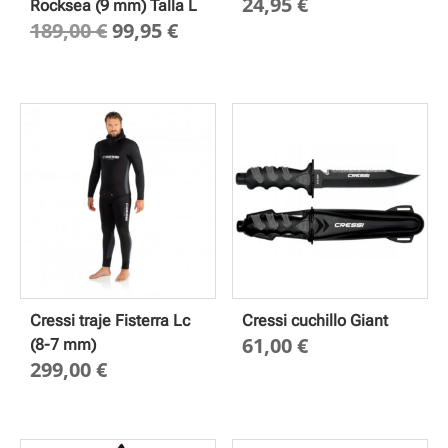
24,95
€
Rocksea (9 mm) Talla L
El
El
189,00
€
99,95
€
precio
precio
original
actual
era:
es:
189,00 €.
99,95 €.
Cressi traje Fisterra Lc
Cressi cuchillo Giant
61,00
€
(8-7 mm)
299,00
€