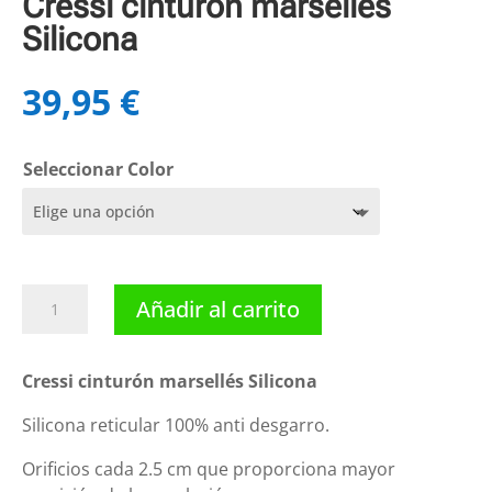
Cressi cinturón marsellés
Silicona
39,95
€
Seleccionar Color
Cressi
Añadir al carrito
cinturón
marsellés
Silicona
Cressi cinturón marsellés Silicona
cantidad
Silicona reticular 100% anti desgarro.
Orificios cada 2.5 cm que proporciona mayor