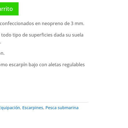
arrito
a confeccionados en neopreno de 3 mm.
 todo tipo de superficies dada su suela
.
ón.
omo escarpín bajo con aletas regulables
Equipación
,
Escarpines
,
Pesca submarina