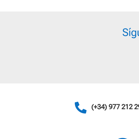
Síg

(+34) 977 212 2