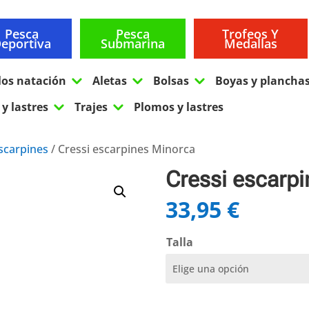
Pesca
Pesca
Trofeos Y
eportiva
Submarina
Medallas
3
3
3
los natación
Aletas
Bolsas
Boyas y plancha
3
3
y lastres
Trajes
Plomos y lastres
scarpines
/ Cressi escarpines Minorca
Cressi escarp
33,95
€
Talla