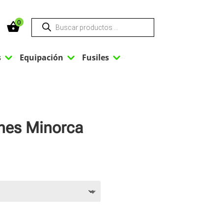
Búsqueda
0
de
productos
3
3
3
s
Equipación
Fusiles
ines Minorca