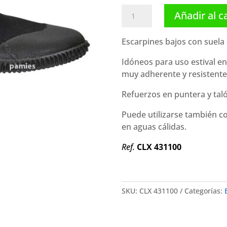
Cressi
Añadir al c
escarpines
Minorca
Escarpines bajos con suel
cantidad
Idóneos para uso estival en
muy adherente y resistente
Refuerzos en puntera y tal
Puede utilizarse también c
en aguas cálidas.
Ref.
CLX 431100
SKU:
CLX 431100
Categorías: