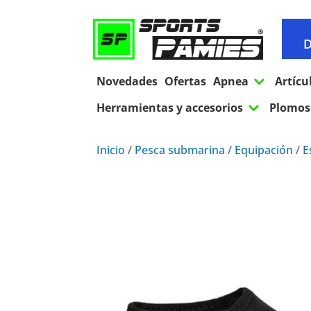
D
3
Novedades
Ofertas
Apnea
Artícu
3
Herramientas y accesorios
Plomos 
Inicio
/
Pesca submarina
/
Equipación
/
E