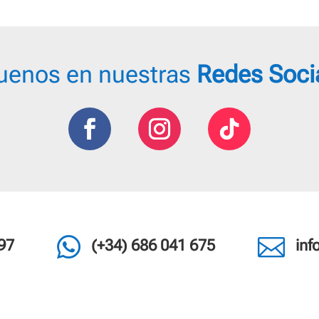
uenos en nuestras
Redes Soci


97
(+34) 686 041 675
in