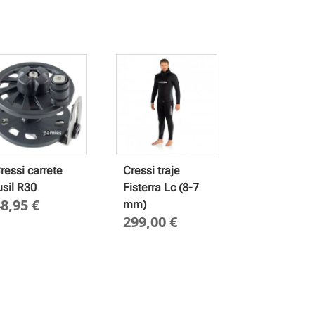
ressi carrete
Cressi traje
usil R30
Fisterra Lc (8-7
48,95
€
mm)
299,00
€