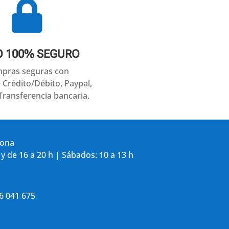

O 100% SEGURO
pras seguras con
e Crédito/Débito, Paypal,
Transferencia bancaria.
gona
 y de 16 a 20 h | Sábados: 10 a 13 h
86 041 675