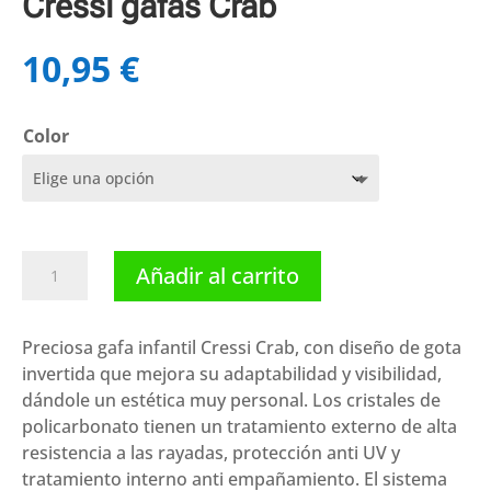
Cressi gafas Crab
10,95
€
Color
Cressi
Añadir al carrito
gafas
Crab
cantidad
Preciosa gafa infantil Cressi Crab, con diseño de gota
invertida que mejora su adaptabilidad y visibilidad,
dándole un estética muy personal. Los cristales de
policarbonato tienen un tratamiento externo de alta
resistencia a las rayadas, protección anti UV y
tratamiento interno anti empañamiento. El sistema