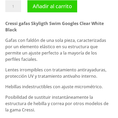
Cressi
Añadir al carrito
gafas
Skyligth
Swim
Cressi gafas Skyligth Swim Googles Clear White
Googles
Black
Clear
Gafas con faldón de una sola pieza, caracterizadas
White
por un elemento elástico en su estructura que
Black
permite un ajuste perfecto a la mayoría de los
cantidad
perfiles faciales.
Lentes irrompibles con tratamiento antirayaduras,
protección UV y tratamiento antivaho interno.
Hebillas indestructibles con ajuste micrométrico.
Posibilidad de sustituir instantáneamente la
estructura de hebilla y correa por otros modelos de
la gama Cressi.