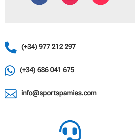

(+34) 977 212 297

(+34) 686 041 675

info@sportspamies.com
