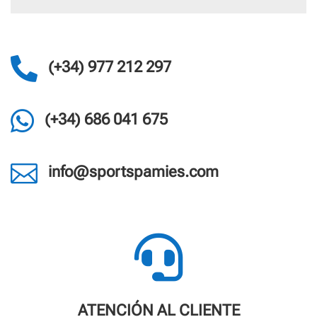

(+34) 977 212 297

(+34) 686 041 675

info@sportspamies.com

ATENCIÓN AL CLIENTE