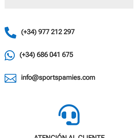

(+34) 977 212 297

(+34) 686 041 675

info@sportspamies.com

ATENCIÓN AL CLIENTE