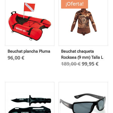
¡Oferta!
Beuchat plancha Pluma
Beuchat chaqueta
96,00
€
Rocksea (9 mm) Talla L
El
El
189,00
€
99,95
€
precio
preci
original
actua
era:
es:
189,00 €.
99,95 