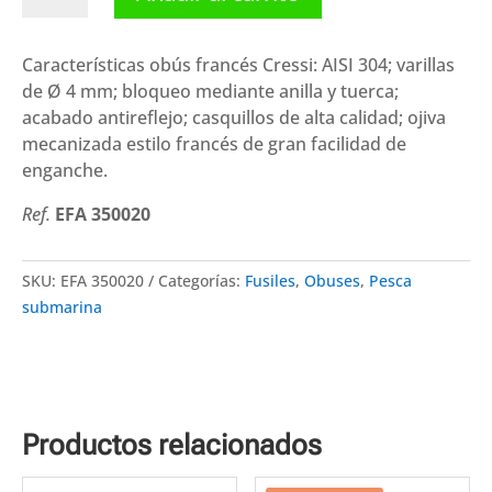
obús
francés
cantidad
Características obús francés Cressi: AISI 304; varillas
de Ø 4 mm; bloqueo mediante anilla y tuerca;
acabado antireflejo; casquillos de alta calidad; ojiva
mecanizada estilo francés de gran facilidad de
enganche.
Ref.
EFA 350020
SKU:
EFA 350020
Categorías:
Fusiles
,
Obuses
,
Pesca
submarina
Productos relacionados