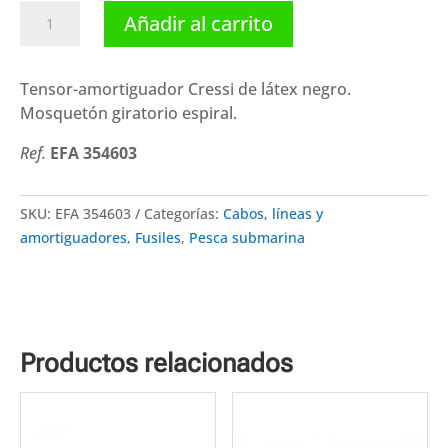
Cressi
Añadir al carrito
tensor-
amortiguador
látex
Tensor-amortiguador Cressi de látex negro.
cantidad
Mosquetón giratorio espiral.
Ref.
EFA 354603
SKU:
EFA 354603
Categorías:
Cabos, líneas y
amortiguadores
,
Fusiles
,
Pesca submarina
Productos relacionados