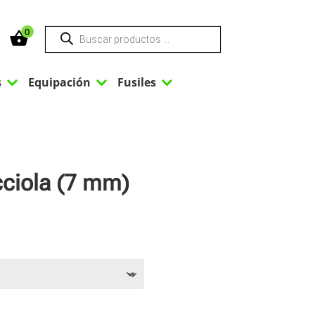
Búsqueda
0
de
productos
3
3
3
s
Equipación
Fusiles
icciola (7 mm)