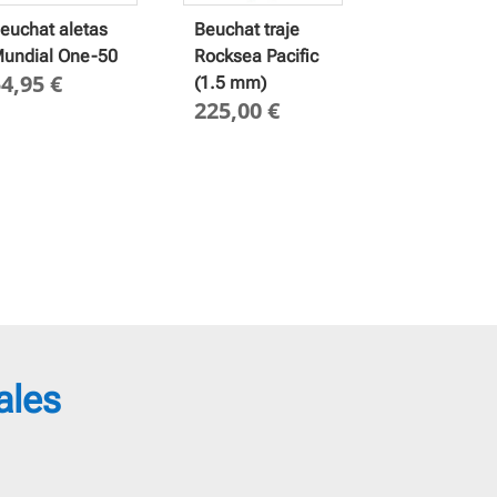
euchat aletas
Beuchat traje
undial One-50
Rocksea Pacific
54,95
€
(1.5 mm)
225,00
€
ales