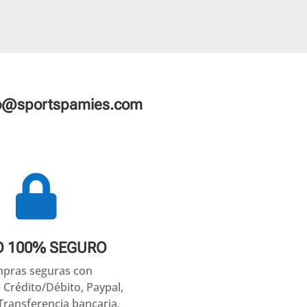
fo@sportspamies.com

O 100% SEGURO
pras seguras con
e Crédito/Débito, Paypal,
Transferencia bancaria.