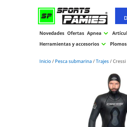
D
3
Novedades
Ofertas
Apnea
Artícu
3
Herramientas y accesorios
Plomos 
Inicio
/
Pesca submarina
/
Trajes
/ Cressi