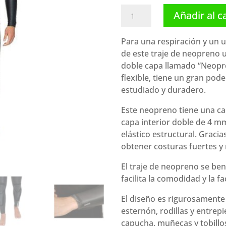
Cressi
Añadir al c
traje
Ricciola
Para una respiración y un u
(7
de este traje de neopreno 
mm)
doble capa llamado “Neopr
cantidad
flexible, tiene un gran po
estudiado y duradero.
Este neopreno tiene una ca
capa interior doble de 4 m
elástico estructural. Gracia
obtener costuras fuertes y 
El traje de neopreno se ben
facilita la comodidad y la fa
El diseño es rigurosamente
esternón, rodillas y entrepi
capucha, muñecas y tobillo