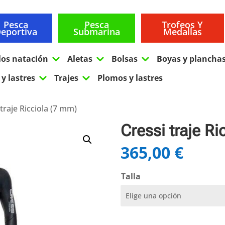
Pesca
Pesca
Trofeos Y
eportiva
Submarina
Medallas
3
3
3
los natación
Aletas
Bolsas
Boyas y plancha
3
3
y lastres
Trajes
Plomos y lastres
 traje Ricciola (7 mm)
Cressi traje R
365,00
€
Talla