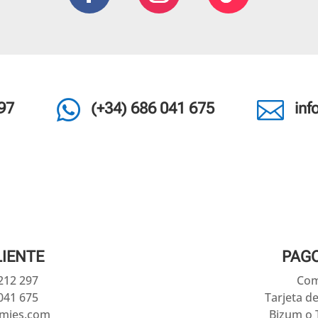


97
(+34) 686 041 675
in
LIENTE
PAG
 212 297
Com
041 675
Tarjeta d
amies.com
Bizum o 