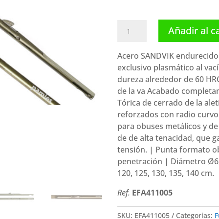
Cressi
Añadir al c
varilla
Plasma
Acero SANDVIK endurecido
de
exclusivo plasmático al va
Tetones
dureza alrededor de 60 HRC s
(6.70
de la va Acabado completam
mm)
Tórica de cerrado de la aleti
cantidad
reforzados con radio curvo
para obuses metálicos y de
de de alta tenacidad, que g
tensión. | Punta formato o
penetración | Diámetro Ø6
120, 125, 130, 135, 140 cm.
Ref.
EFA411005
SKU:
EFA411005
Categorías:
F