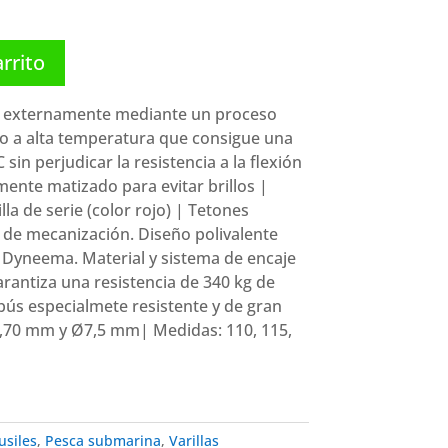
hasta
46,80 €
arrito
 externamente mediante un proceso
cío a alta temperatura que consigue una
in perjudicar la resistencia a la flexión
ente matizado para evitar brillos |
lla de serie (color rojo) | Tetones
 de mecanización. Diseño polivalente
 Dyneema. Material y sistema de encaje
arantiza una resistencia de 340 kg de
bús especialmete resistente y de gran
,70 mm y Ø7,5 mm| Medidas: 110, 115,
usiles
,
Pesca submarina
,
Varillas