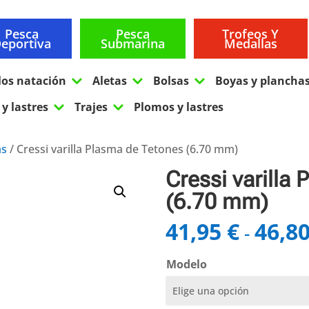
Pesca
Pesca
Trofeos Y
eportiva
Submarina
Medallas
3
3
3
los natación
Aletas
Bolsas
Boyas y plancha
3
3
y lastres
Trajes
Plomos y lastres
as
/ Cressi varilla Plasma de Tetones (6.70 mm)
Cressi varilla
(6.70 mm)
41,95
€
46,8
-
Modelo