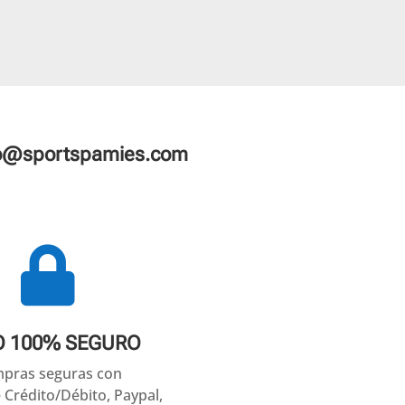
fo@sportspamies.com

O 100% SEGURO
pras seguras con
e Crédito/Débito, Paypal,