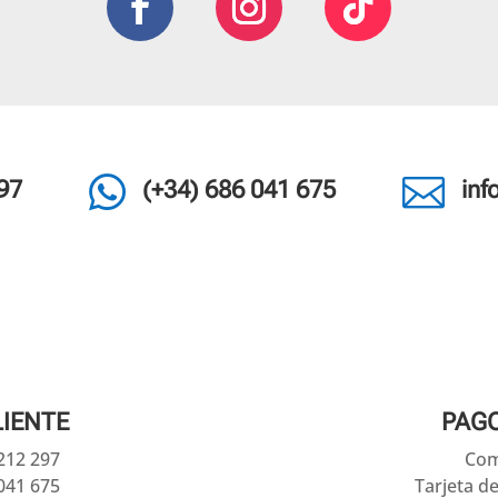


97
(+34) 686 041 675
in
LIENTE
PAG
 212 297
Com
041 675
Tarjeta d