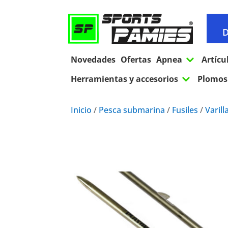
D
3
Novedades
Ofertas
Apnea
Artícu
3
Herramientas y accesorios
Plomos 
Inicio
/
Pesca submarina
/
Fusiles
/
Varill