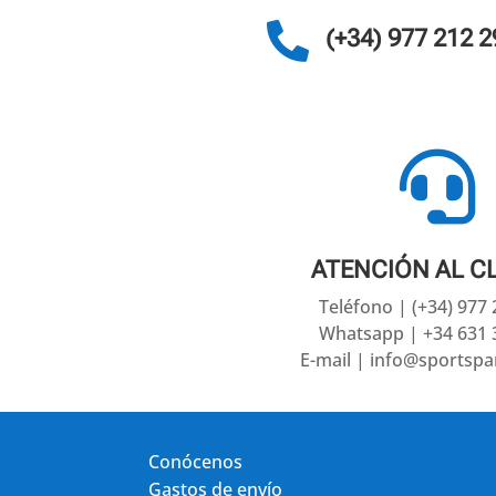

(+34) 977 212 2

ATENCIÓN AL C
Teléfono | (+34) 977
Whatsapp | +34 631 
E-mail | info@sportsp
Conócenos
Gastos de envío