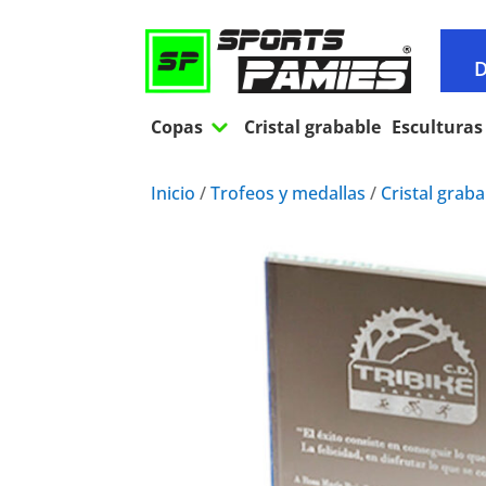
D
3
Copas
Cristal grabable
Esculturas
Inicio
/
Trofeos y medallas
/
Cristal grab