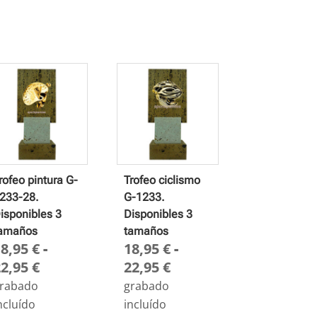
rofeo pintura G-
Trofeo ciclismo
233-28.
G-1233.
isponibles 3
Disponibles 3
amaños
tamaños
18,95
€
-
18,95
€
-
Rango
Rango
22,95
€
22,95
€
de
de
rabado
grabado
precios:
precios:
ncluído
incluído