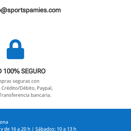
fo@sportspamies.com

O 100% SEGURO
pras seguras con
e Crédito/Débito, Paypal,
Transferencia bancaria.
gona
 y de 16 a 20 h | Sábados: 10 a 13 h