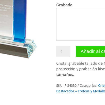
Grabado
Cristal
Añadir al c
grabable
F-
Cristal grabable tallado de
24331.
protección y grabación láser
Disponibles
tamaños.
3
tamaños
SKU:
F-24330
Categorías:
Cris
cantidad
Destacados – Trofeos y Medall