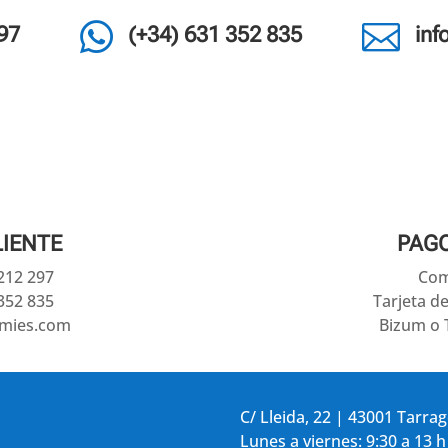


97
(+34) 631 352 835
in
LIENTE
PAG
 212 297
Com
352 835
Tarjeta d
amies.com
Bizum o 
C/ Lleida, 22 | 43001 Tarra
Lunes a viernes: 9:30 a 13 h