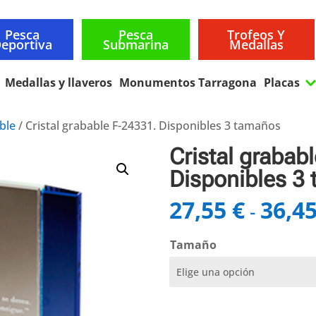
Pesca
Pesca
Trofeos Y
eportiva
Submarina
Medallas
Medallas y llaveros
Monumentos Tarragona
Placas
able
/ Cristal grabable F-24331. Disponibles 3 tamaños
Cristal grabab
Disponibles 3
27,55
€
36,4
-
Tamaño