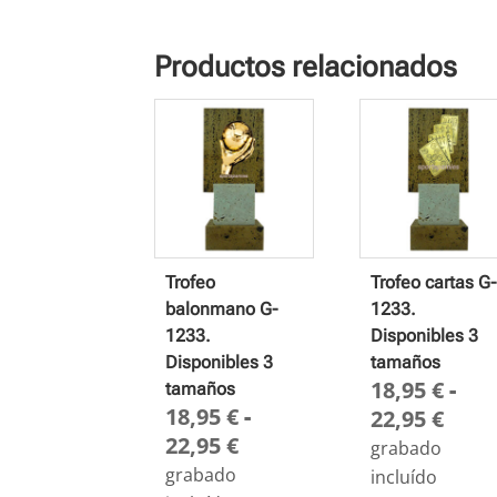
Productos relacionados
Trofeo
Trofeo cartas G-
balonmano G-
1233.
1233.
Disponibles 3
Disponibles 3
tamaños
18,95
€
-
tamaños
18,95
€
-
Ran
22,95
€
Rango
22,95
€
de
grabado
de
prec
grabado
incluído