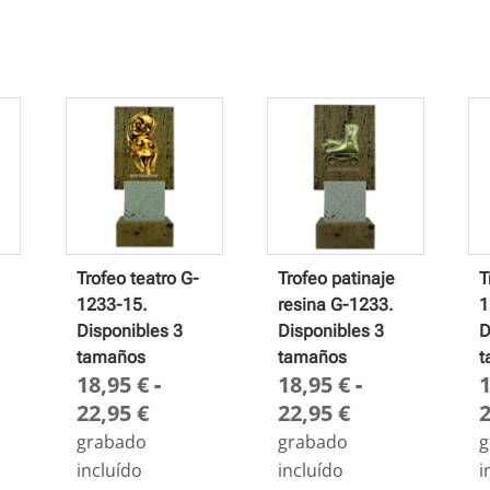
Trofeo teatro G-
Trofeo patinaje
T
1233-15.
resina G-1233.
1
Disponibles 3
Disponibles 3
D
tamaños
tamaños
t
18,95
€
-
18,95
€
-
go
Rango
Rango
22,95
€
22,95
€
de
de
grabado
grabado
g
ios:
precios:
precios:
incluído
incluído
i