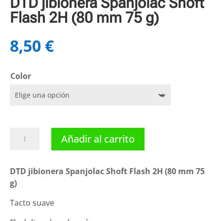
DTD jibionera Spanjolac Shoft
Flash 2H (80 mm 75 g)
8,50
€
Color
DTD
Añadir al carrito
jibionera
Spanjolac
Shoft
DTD jibionera Spanjolac Shoft Flash 2H (80 mm 75
Flash
g)
2H
Tacto suave
(80
mm