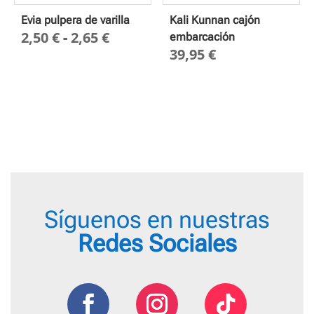
Evia pulpera de varilla
Kali Kunnan cajón
Rango
2,50
€
-
2,65
€
embarcación
39,95
€
de
precios:
desde
2,50 €
hasta
2,65 €
Síguenos en nuestras
Redes Sociales