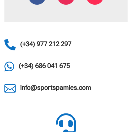

(+34) 977 212 297

(+34) 686 041 675

info@sportspamies.com
