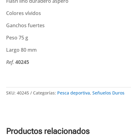
Flash lino duradero áspero
75
g)
Colores vívidos
cantidad
Ganchos fuertes
Peso 75 g
Largo 80 mm
Ref.
40245
SKU:
40245
Categorías:
Pesca deportiva
,
Señuelos Duros
Productos relacionados