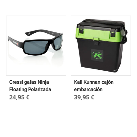
de
precios:
desde
79,95 €
hasta
109,95 €
Cressi gafas Ninja
Kali Kunnan cajón
Floating Polarizada
embarcación
24,95
€
39,95
€