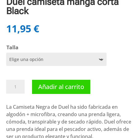
Duel camiseta manga corta
Black
11,95
€
Talla
Duel
Añadir al carrito
camiseta
manga
corta
La Camiseta Negra de Duel ha sido fabricada en
Black
algodón + microfibra, creando una prenda ligera,
cantidad
cómoda, transpirable y de secado rápido. Duel ofrece
una prenda ideal para el pescador activo, además de
ser un producto elegante y funcional.