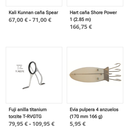
Kali Kunnan caña Spear
Hart caña Shore Power
Rango
67,00
€
-
71,00
€
1 (2.85 m)
166,75
€
de
precios:
desde
67,00 €
hasta
71,00 €
Fuji anilla titanium
Evia pulpera 4 anzuelos
torzite T-RVGTG
(170 mm 166 g)
Rango
79,95
€
-
109,95
€
5,95
€