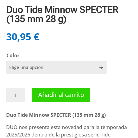
Duo Tide Minnow SPECTER
(135 mm 28 g)
30,95
€
Color
Duo
Añadir al carrito
Tide
Minnow
SPECTER
Duo Tide Minnow SPECTER (135 mm 28 g)
(135
DUO nos presenta esta novedad para la temporada
mm
2025/2026 dentro de la prestigiosa serie Tide
28