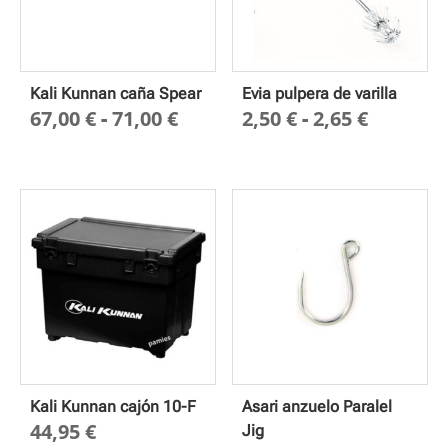
Kali Kunnan caña Spear
Evia pulpera de varilla
Rango
Rango
67,00
€
-
71,00
€
2,50
€
-
2,65
€
de
de
precios:
precios
desde
desde
67,00 €
2,50 €
hasta
hasta
71,00 €
2,65 €
Kali Kunnan cajón 10-F
Asari anzuelo Paralel
44,95
€
Jig