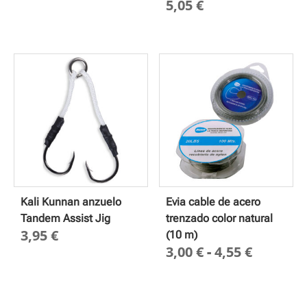
5,05
€
Kali Kunnan anzuelo
Evia cable de acero
Tandem Assist Jig
trenzado color natural
3,95
€
(10 m)
Rango
3,00
€
-
4,55
€
de
precios
desde