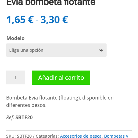
Evia bombeta flotante
1,65
€
3,30
€
Rango
-
de
precios:
Modelo
desde
1,65 €
hasta
3,30 €
Evia
Añadir al carrito
bombeta
flotante
cantidad
Bombeta Evia flotante (floating), disponible en
diferentes pesos.
Ref.
SBTF20
SKU:
SBTF20
Categorías:
Accesorios de pesca
,
Bombetas y