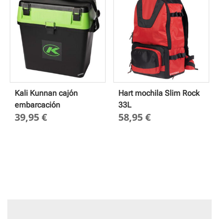
5,75 €
hasta
19,40 
Kali Kunnan cajón
Hart mochila Slim Rock
embarcación
33L
39,95
€
58,95
€