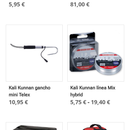
5,95
€
81,00
€
Kali Kunnan gancho
Kali Kunnan línea Mix
mini Telex
hybrid
Rango
10,95
€
5,75
€
-
19,40
€
de
precio
desde