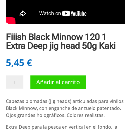
Fiiish Black Minnow 120 1
Extra Deep jig head 50g Kaki
5,45
€
Fiiish
Añadir al carrito
Black
Minnow
120
Cabezas plomadas (Jig heads) articuladas para vinilos
1
Black Minnow, con enganche de anzuelo patentado.
Extra
Ojos grandes holográficos. Colores realistas.
Deep
Extra Deep para la pesca en vertical en el fondo, la
jig