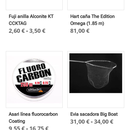
Fuji anilla Alconite KT
Hart caña The Edition
CCKTAG
Omega (1.85 m)
Rango
2,60
€
-
3,50
€
81,00
€
de
precios:
desde
2,60 €
hasta
3,50 €
Asari línea fluorocarbon
Evia sacadora Big Boat
Rang
31,00
€
-
34,00
€
Coating
Rango
9,55
€
-
16,75
€
de