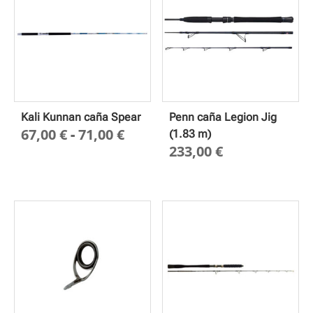
Kali Kunnan caña Spear
Penn caña Legion Jig
Rango
67,00
€
-
71,00
€
(1.83 m)
233,00
€
de
precios:
desde
67,00 €
hasta
71,00 €