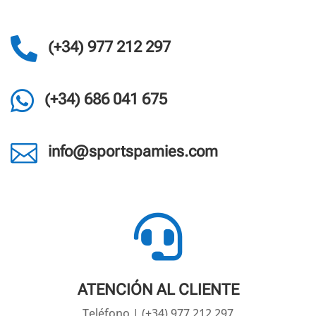

(+34) 977 212 297

(+34) 686 041 675

info@sportspamies.com

ATENCIÓN AL CLIENTE
Teléfono | (+34) 977 212 297